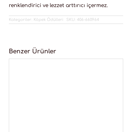
renklendirici ve lezzet arttırıcı içermez.
Kategoriler:
Köpek Ödülleri
SKU:
406-660964
Benzer Ürünler