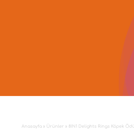
İçeriğe
geç
Anasayfa
»
Ürünler
»
8IN1 Delights Rings Köpek Ödü