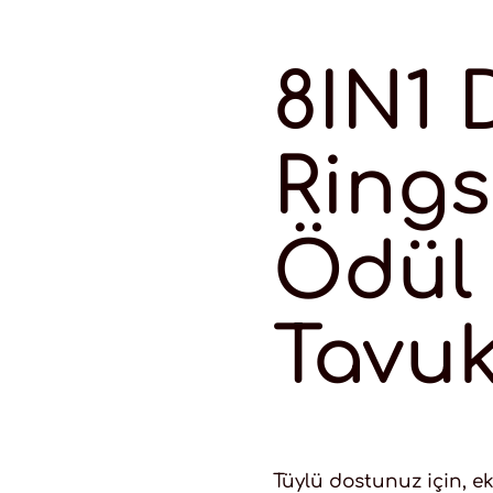
8IN1 
Rings
Ödül
Tavuk
Tüylü dostunuz için, ek