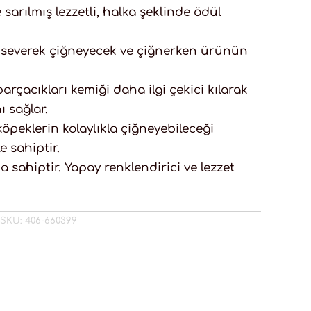
 sarılmış lezzetli, halka şeklinde ödül
i severek çiğneyecek ve çiğnerken ürünün
rçacıkları kemiği daha ilgi çekici kılarak
 sağlar.
 köpeklerin kolaylıkla çiğneyebileceği
e sahiptir.
 sahiptir. Yapay renklendirici ve lezzet
SKU:
406-660399