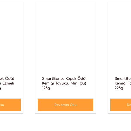
ek Ödül
SmartBones Köpek Ödül
SmartBo
ğı Ezmeli
Kemiği Tavuklu Mini (8li)
Kemiği Ta
g
128g
228g
Oku
Devamını Oku
De