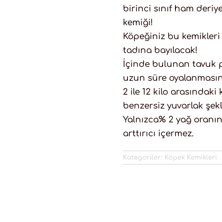
birinci sınıf ham deriye
kemiği!
Köpeğiniz bu kemikler
tadına bayılacak!
İçinde bulunan tavuk pa
uzun süre oyalanmasını
2 ile 12 kilo arasındaki
benzersiz yuvarlak şekl
Yalnızca% 2 yağ oranına
arttırıcı içermez.
Kategoriler:
Köpek Kemikleri