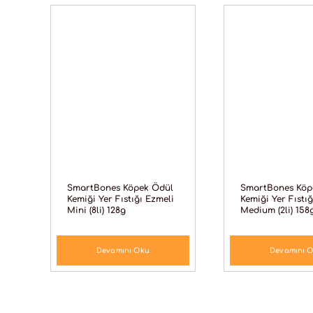
SmartBones Köpek Ödül
SmartBones Köp
Kemiği Yer Fıstığı Ezmeli
Kemiği Yer Fıstı
Mini (8li) 128g
Medium (2li) 158
Devamını Oku
Devamını 