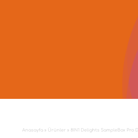
İçeriğe
geç
Anasayfa
»
Ürünler
»
8IN1 Delights SampleBox Pro 