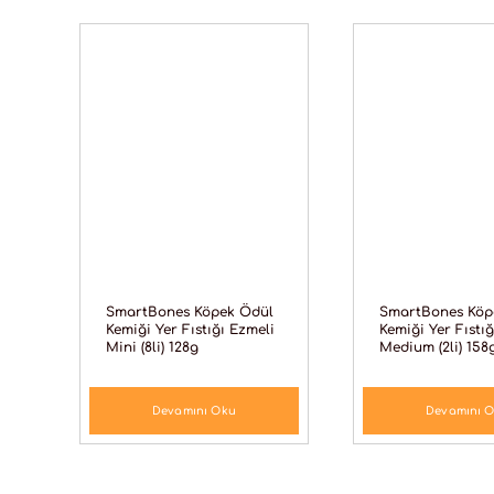
SmartBones Köpek Ödül
SmartBones Köp
Kemiği Yer Fıstığı Ezmeli
Kemiği Yer Fıstı
Mini (8li) 128g
Medium (2li) 158
Devamını Oku
Devamını 