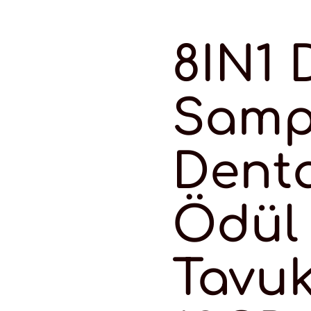
8IN1 
Samp
Dent
Ödül
Tavuk