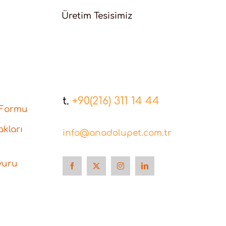
Üretim Tesisimiz
t.
+90(216) 311 14 44
 Formu
kları
info@anadolupet.com.tr
vuru