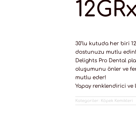
12GR
30’lu kutuda her biri 1
dostunuzu mutlu edin
Delights Pro Dental pla
oluşumunu önler ve fer
mutlu eder!
Yapay renklendirici ve l
Kategoriler:
Köpek Kemikleri