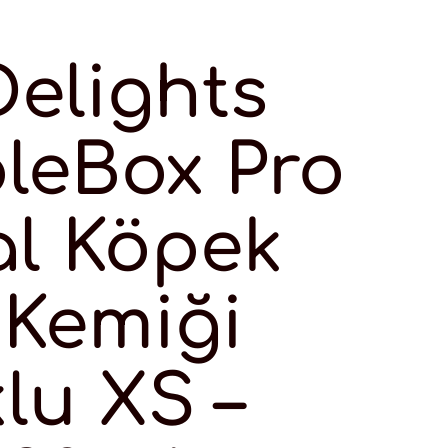
Delights
leBox Pro
al Köpek
 Kemiği
lu XS –