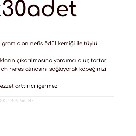
x30adet
2 gram olan nefis ödül kemiği ile tüylü
!
kların çıkarılmasına yardımcı olur, tartar
ah nefes almasını sağlayarak köpeğinizi
ezzet arttırıcı içermez.
SKU:
406-660447