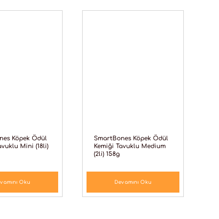
nes Köpek Ödül
SmartBones Köpek Ödül
vuklu Mini (18li)
Kemiği Tavuklu Medium
(2li) 158g
vamını Oku
Devamını Oku