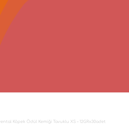
Dental Köpek Ödül Kemiği Tavuklu XS – 12GRx30adet