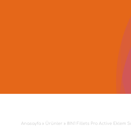
İçeriğe
geç
Anasayfa
»
Ürünler
»
8IN1 Fillets Pro Active Eklem 