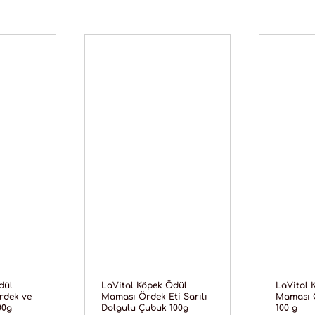
dül
LaVital Köpek Ödül
LaVital 
rdek ve
Maması Ördek Eti Sarılı
Maması Ö
00g
Dolgulu Çubuk 100g
100 g