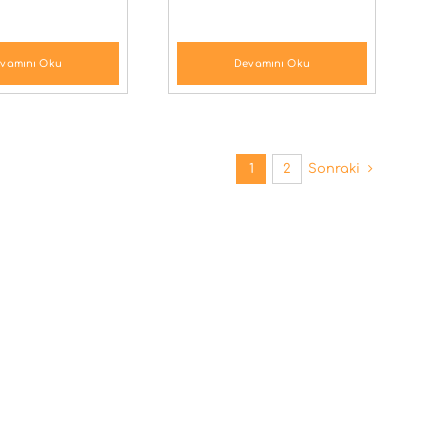
vamını Oku
Devamını Oku
1
2
Sonraki