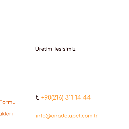
Üretim Tesisimiz
t.
+90(216) 311 14 44
 Formu
kları
info@anadolupet.com.tr