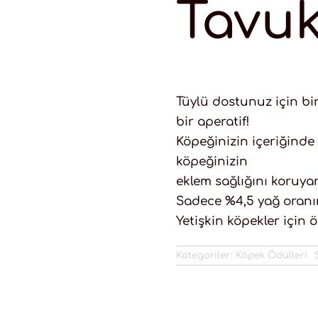
Tavuk
Tüylü dostunuz için bir
bir aperatif!
Köpeğinizin içeriğinde
köpeğinizin
eklem sağlığını koruyara
Sadece %4,5 yağ oranın
Yetişkin köpekler için ö
Kategoriler:
Köpek Ödülleri