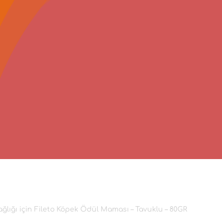
Sağlığı için Fileto Köpek Ödül Maması – Tavuklu – 80GR