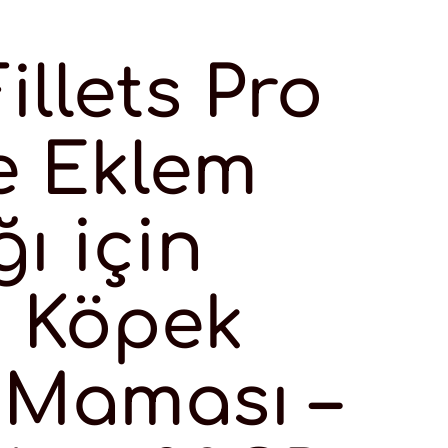
illets Pro
e Eklem
ğı için
o Köpek
 Maması –