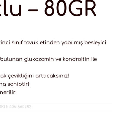
lu – 80GR
inci sınıf tavuk etinden yapılmış besleyici
 bulunan glukozamin ve kondroitin ile
k çevikliğini arttıcaksınız!
a sahiptir!
nerilir!
SKU:
406-660982