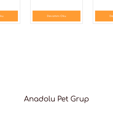
Oku
Devamını Oku
De
Anadolu Pet Grup