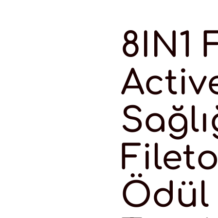
8IN1 F
Activ
Sağlı
Filet
Ödül