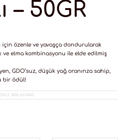
ı – 50GR
 için özenle ve yavaşça dondurularak
 ve elma kombinasyonu ile elde edilmiş
yen, GDO’suz, düşük yağ oranınza sahip,
 bir ödül!
SKU:
406-661443