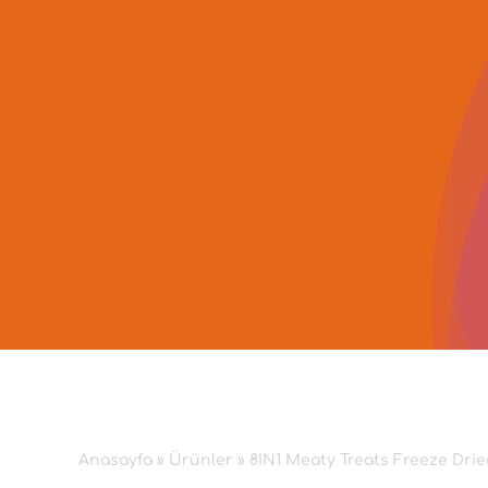
İçeriğe
geç
Anasayfa
»
Ürünler
»
8IN1 Meaty Treats Freeze Drie