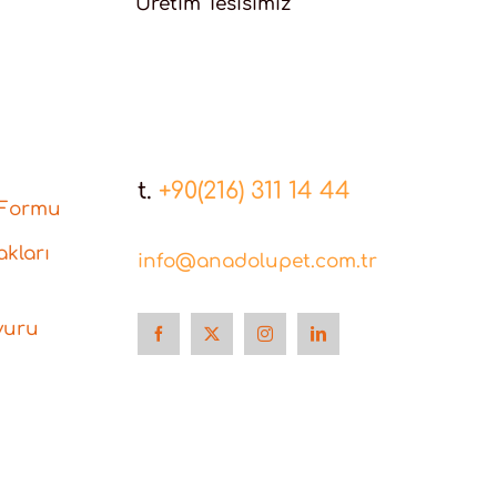
Üretim Tesisimiz
t.
+90(216) 311 14 44
 Formu
kları
info@anadolupet.com.tr
vuru