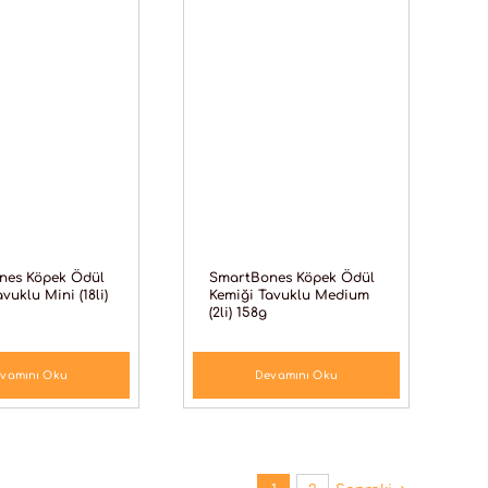
nes Köpek Ödül
SmartBones Köpek Ödül
vuklu Mini (18li)
Kemiği Tavuklu Medium
(2li) 158g
vamını Oku
Devamını Oku