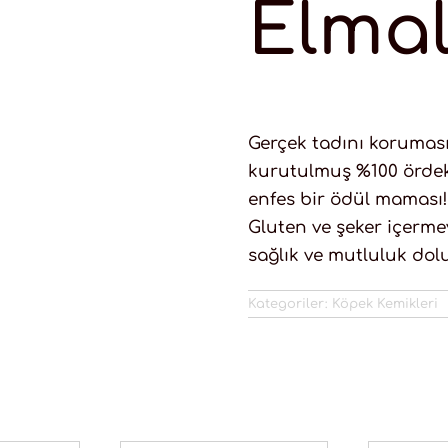
Elmal
Gerçek tadını koruması
kurutulmuş %100 ördek
enfes bir ödül maması!
Gluten ve şeker içerme
sağlık ve mutluluk dolu
Kategoriler:
Köpek Kemikleri