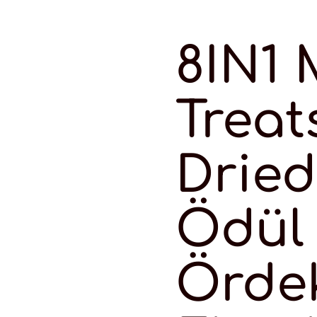
8IN1 
Treat
Drie
Ödül
Ördek