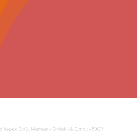
d Köpek Ödül Maması – Ördekli & Elmalı – 50GR