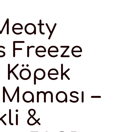
Meaty
s Freeze
d Köpek
 Maması –
li &