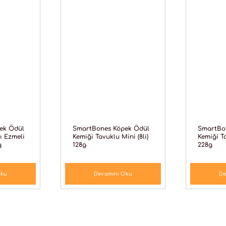
ek Ödül
SmartBones Köpek Ödül
SmartBo
ğı Ezmeli
Kemiği Tavuklu Mini (8li)
Kemiği Ta
g
128g
228g
Oku
Devamını Oku
De