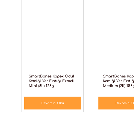
SmartBones Köpek Ödül
SmartBones Köp
Kemiği Yer Fıstığı Ezmeli
Kemiği Yer Fıstı
Mini (8li) 128g
Medium (2li) 158
Devamını Oku
Devamını 