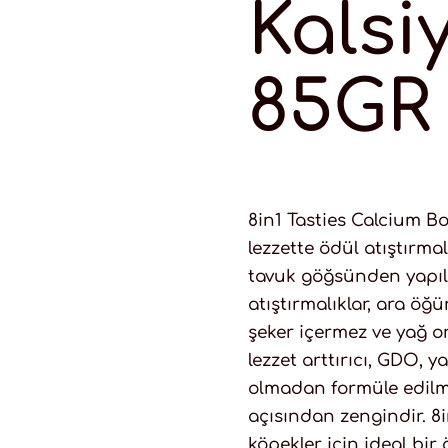
Kalsi
85GR
8in1 Tasties Calcium B
lezzette ödül atıştırma
tavuk göğsünden yapılm
atıştırmalıklar, ara öğün
şeker içermez ve yağ o
lezzet arttırıcı, GDO, 
olmadan formüle edilmiş
açısından zengindir. 8i
köpekler için ideal bir