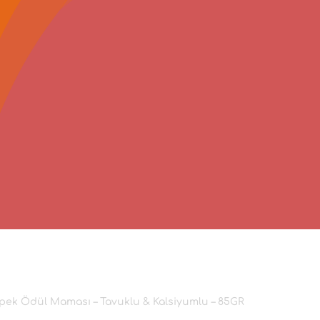
öpek Ödül Maması – Tavuklu & Kalsiyumlu – 85GR