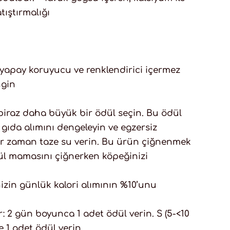
tıştırmalığı
, yapay koruyucu ve renklendirici içermez
ngin
iraz daha büyük bir ödül seçin. Bu ödül
gıda alımını dengeleyin ve egzersiz
er zaman taze su verin. Bu ürün çiğnenmek
dül mamasını çiğnerken köpeğinizi
nizin günlük kalori alımının %10’unu
r: 2 gün boyunca 1 adet ödül verin. S (5-<10
 1 adet ödül verin.