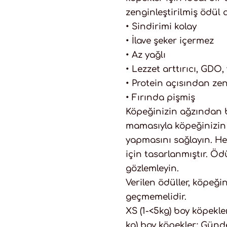
zenginleştirilmiş ödül a
• Sindirimi kolay
• İlave şeker içermez
• Az yağlı
• Lezzet arttırıcı, GDO
• Protein açısından ze
• Fırında pişmiş
Köpeğinizin ağzından b
mamasıyla köpeğinizin 
yapmasını sağlayın. H
için tasarlanmıştır. Ö
gözlemleyin.
Verilen ödüller, köpeği
geçmemelidir.
XS (1-<5kg) boy köpekle
kg) boy köpekler: Günde