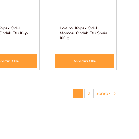
Köpek Ödül
LaVital Köpek Ödül
rdek Etli Küp
Maması Ördek Etli Sosis
100 g
vamını Oku
Devamını Oku
1
2
Sonraki