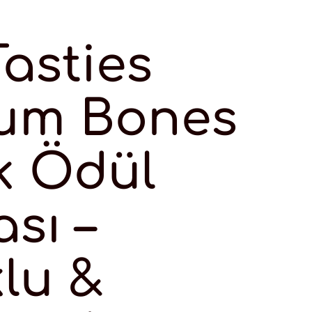
Tasties
ium Bones
k Ödül
sı –
lu &