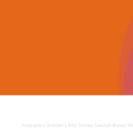
İçeriğe
geç
Anasayfa
»
Ürünler
»
8IN1 Tasties Calcium Bones K