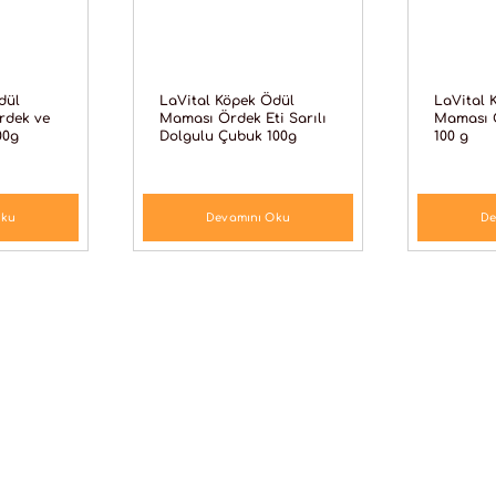
dül
LaVital Köpek Ödül
LaVital 
rdek ve
Maması Ördek Eti Sarılı
Maması Ö
00g
Dolgulu Çubuk 100g
100 g
Oku
Devamını Oku
De