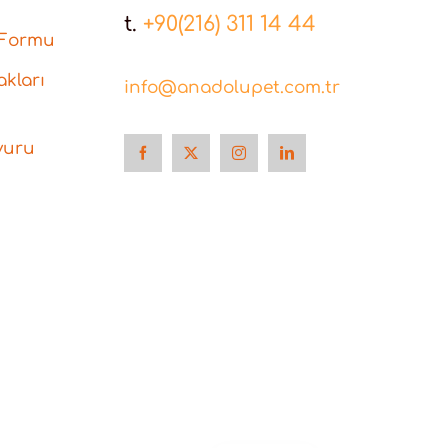
t.
+90(216) 311 14 44
 Formu
kları
info@anadolupet.com.tr
vuru
English