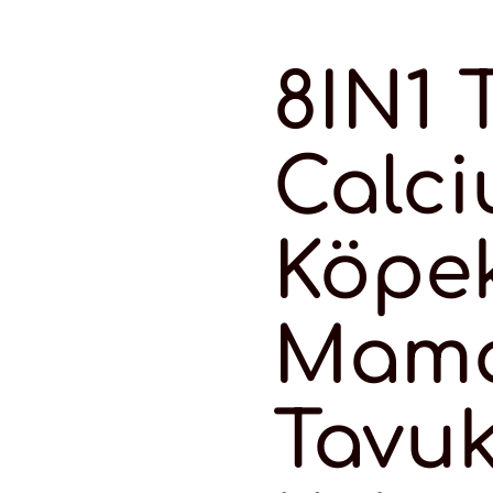
8IN1 
Calc
Köpe
Mama
Tavuk