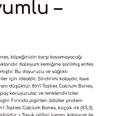
yumlu –
ones, köpeğinizin karşı koyamayacağı
lıklarıdır. Kalsiyum kemiğine sarılmış enfes
ıştır. Bu doyurucu ve sağlıklı
ler için idealdir. Sindirimi kolaydır, ilave
ranı düşüktür. 8in1 Tasties Calcium Bones,
yapay koruyucular ve renklendiriciler
tir. Fırında pişirilen ödüller protein
n1 Tasties Calcium Bones, küçük ırk (XS,S)
 ödüldür. • Tavuk göğsü içeren, kalsiyum ile