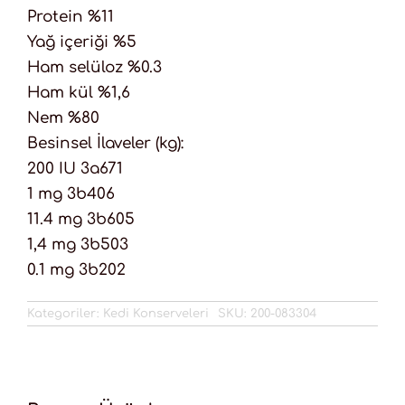
Protein %11
Yağ içeriği %5
Ham selüloz %0.3
Ham kül %1,6
Nem %80
Besinsel İlaveler (kg):
200 IU 3a671
1 mg 3b406
11.4 mg 3b605
1,4 mg 3b503
0.1 mg 3b202
Kategoriler:
Kedi Konserveleri
SKU:
200-083304