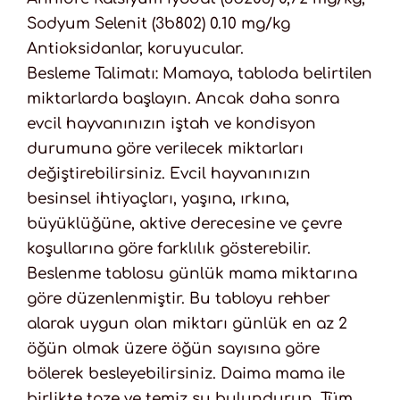
Sodyum Selenit (3b802) 0.10 mg/kg
Antioksidanlar, koruyucular.
Besleme Talimatı: Mamaya, tabloda belirtilen
miktarlarda başlayın. Ancak daha sonra
evcil hayvanınızın iştah ve kondisyon
durumuna göre verilecek miktarları
değiştirebilirsiniz. Evcil hayvanınızın
besinsel ihtiyaçları, yaşına, ırkına,
büyüklüğüne, aktive derecesine ve çevre
koşullarına göre farklılık gösterebilir.
Beslenme tablosu günlük mama miktarına
göre düzenlenmiştir. Bu tabloyu rehber
alarak uygun olan miktarı günlük en az 2
öğün olmak üzere öğün sayısına göre
bölerek besleyebilirsiniz. Daima mama ile
birlikte taze ve temiz su bulundurun. Tüm