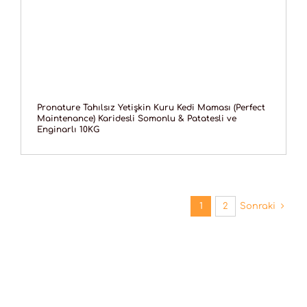
Pronature Tahılsız Yetişkin Kuru Kedi Maması (Perfect
Maintenance) Karidesli Somonlu & Patatesli ve
Enginarlı 10KG
1
2
Sonraki