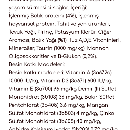
yaşam sürmesini sağlar. İçeriği:
İşlenmiş Balık proteini (4%), İşlenmiş
hayvansal protein, Tahıl ve yan ürünleri,
Tavuk Yağı, Pirinç, Potasyum Klorür, Ciğer
Aroması, Balık Yağı (%1), Tuz,A,D,E Vitaninleri,
Mineraller, Taurin (1000 mg/kg), Mannan
Oligosakkaritler ve B-Glukan (0,2%).
Besin Katkı Maddeleri:
Besin katkı maddeleri: Vitamin A (3a672a)
10,000 IU/kg, Vitamin D3 (3a671) 600 IU/kg,
Vitamin E (3a700) 96 mg/kg Demir (II) Sülfat
Monohidrat (3b103) 36 mg/kg, Bakır Sülfat
Pentahidrat (3b405) 3,6 mg/kg, Mangan
Sülfat Monohidrat (3b503) 4 mg/kg, Çinko
Sülfat Monohidrat (3b605) 40 mg/kg,
Anhidre Kalsiyum Iyodat (3b203) 0,72 mg/kg,