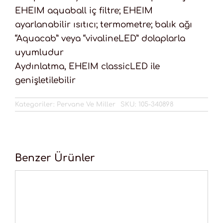
EHEIM aquaball iç filtre; EHEIM
ayarlanabilir ısıtıcı; termometre; balık ağı
“Aquacab” veya “vivalineLED” dolaplarla
uyumludur
Aydınlatma, EHEIM classicLED ile
genişletilebilir
Kategoriler:
Pervane Ve Miller
SKU:
105-340898
Benzer Ürünler