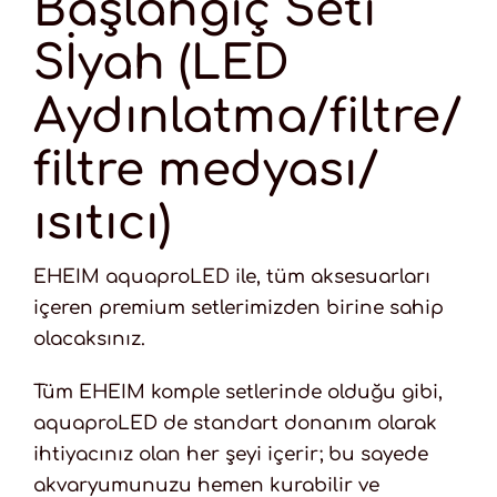
Başlangıç Seti
Sİyah (LED
Aydınlatma/filtre/
filtre medyası/
ısıtıcı)
EHEIM aquaproLED ile, tüm aksesuarları
içeren premium setlerimizden birine sahip
olacaksınız.
Tüm EHEIM komple setlerinde olduğu gibi,
aquaproLED de standart donanım olarak
ihtiyacınız olan her şeyi içerir; bu sayede
akvaryumunuzu hemen kurabilir ve