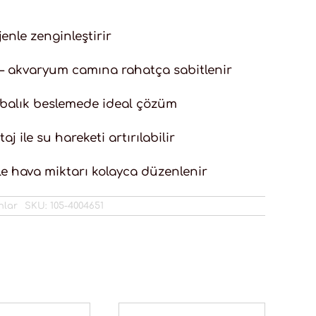
nle zenginleştirir
 – akvaryum camına rahatça sabitlenir
n balık beslemede ideal çözüm
 ile su hareketi artırılabilir
le hava miktarı kolayca düzenlenir
nlar
SKU:
105-4004651