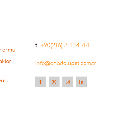
t.
+90(216) 311 14 44
 Formu
kları
info@anadolupet.com.tr
vuru