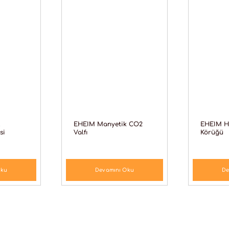
k
EHEIM Manyetik CO2
EHEIM H
si
Valfı
Körüğü
Oku
Devamını Oku
De