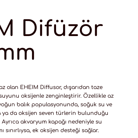
M Difüzör
 mm
haz olan EHEIM Diffusor, dışarıdan taze
yunu oksijenle zenginleştirir. Özellikle az
, yoğun balık populasyonunda, soğuk su ve
 ya da oksijen seven türlerin bulunduğu
ir. Ayrıca akvaryum kapağı nedeniyle su
 sınırlıysa, ek oksijen desteği sağlar.