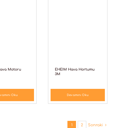
ava Motoru
EHEIM Hava Hortumu
3M
vamını Oku
Devamını Oku
1
2
Sonraki