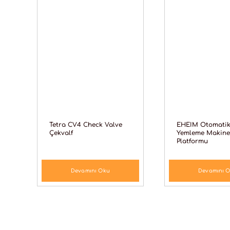
Tetra CV4 Check Valve
EHEIM Otomati
Çekvalf
Yemleme Makine
Platformu
Devamını Oku
Devamını 