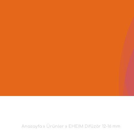
İçeriğe
geç
Anasayfa
»
Ürünler
»
EHEIM Difüzör 12-16 mm