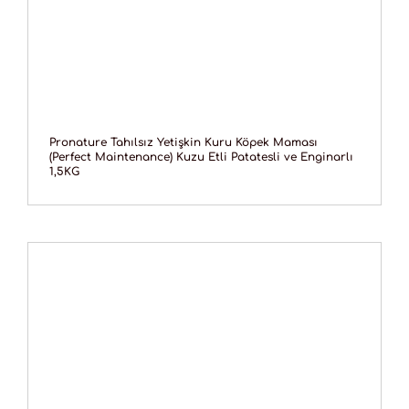
Pronature Tahılsız Yetişkin Kuru Köpek Maması
(Perfect Maintenance) Kuzu Etli Patatesli ve Enginarlı
1,5KG