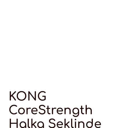
KONG
CoreStrength
Halka Şeklinde