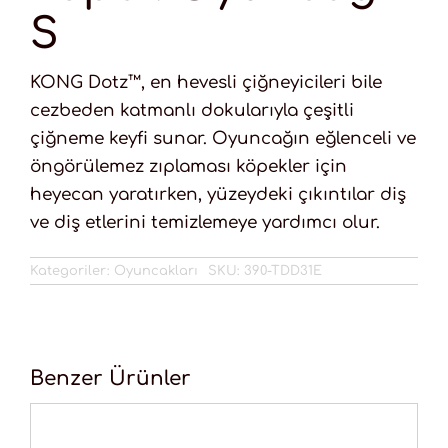
S
KONG Dotz™, en hevesli çiğneyicileri bile
cezbeden katmanlı dokularıyla çeşitli
çiğneme keyfi sunar. Oyuncağın eğlenceli ve
öngörülemez zıplaması köpekler için
heyecan yaratırken, yüzeydeki çıkıntılar diş
ve diş etlerini temizlemeye yardımcı olur.
Kategoriler:
Oyuncakları
SKU:
390-TDD31E
Benzer Ürünler