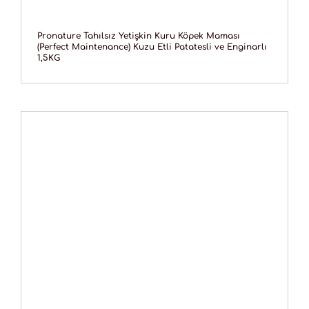
Pronature Tahılsız Yetişkin Kuru Köpek Maması
(Perfect Maintenance) Kuzu Etli Patatesli ve Enginarlı
1,5KG