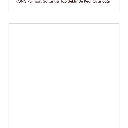
KONG Purrsuit Sallantılı Top Şeklinde Kedi Oyuncağı