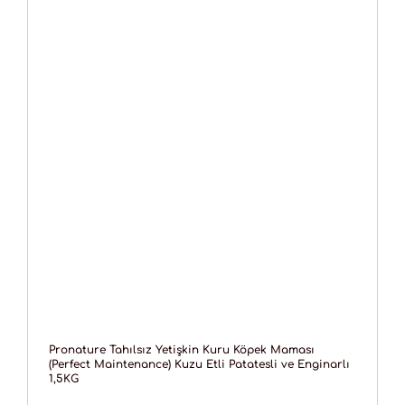
Pronature Tahılsız Yetişkin Kuru Köpek Maması
(Perfect Maintenance) Kuzu Etli Patatesli ve Enginarlı
1,5KG