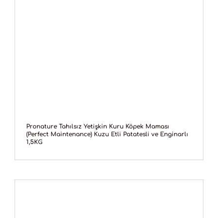
Pronature Tahılsız Yetişkin Kuru Köpek Maması
(Perfect Maintenance) Kuzu Etli Patatesli ve Enginarlı
1,5KG