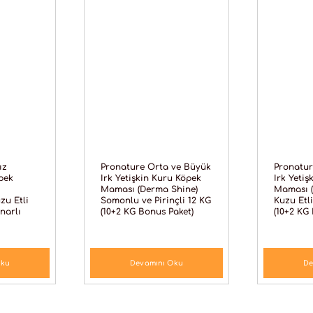
ız
Pronature Orta ve Büyük
Pronatur
pek
Irk Yetişkin Kuru Köpek
Irk Yeti
Maması (Derma Shine)
Maması (
zu Etli
Somonlu ve Pirinçli 12 KG
Kuzu Etli
narlı
(10+2 KG Bonus Paket)
(10+2 KG
Oku
Devamını Oku
De