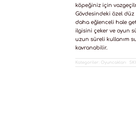
köpeğiniz için vazgeçil
Gövdesindeki özel düz
daha eğlenceli hale get
ilgisini çeker ve oyun s
uzun süreli kullanım s
kavranabilir.
Kategoriler:
Oyuncakları
SK