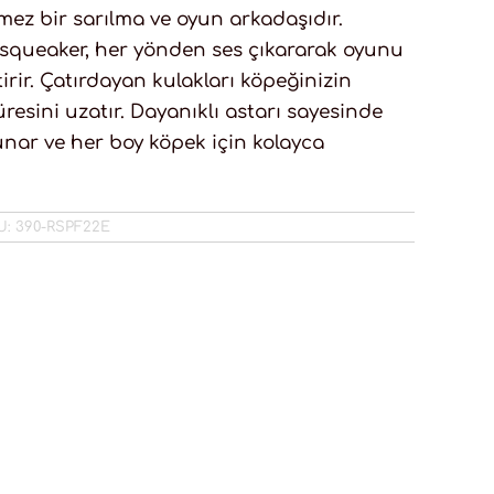
mez bir sarılma ve oyun arkadaşıdır.
 squeaker, her yönden ses çıkararak oyunu
irir. Çatırdayan kulakları köpeğinizin
üresini uzatır. Dayanıklı astarı sayesinde
unar ve her boy köpek için kolayca
U:
390-RSPF22E