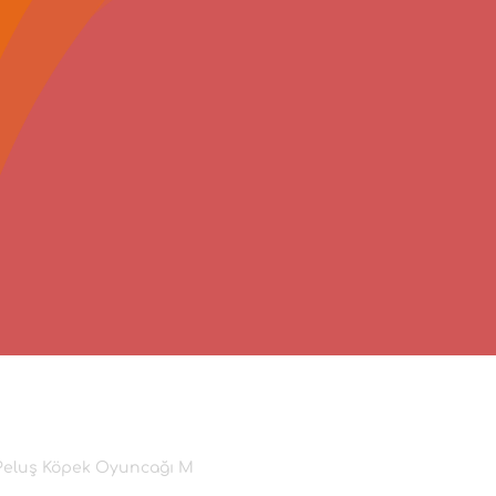
Peluş Köpek Oyuncağı M