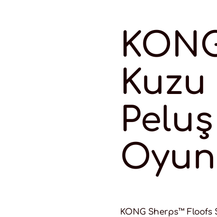
KONG
Kuzu 
Peluş
Oyun
KONG Sherps™ Floofs S