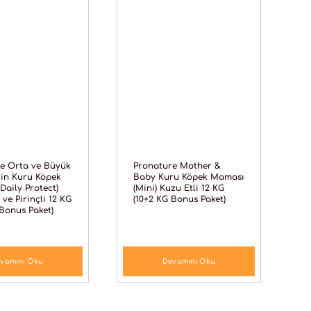
e Orta ve Büyük
Pronature Mother &
şkin Kuru Köpek
Baby Kuru Köpek Maması
Daily Protect)
(Mini) Kuzu Etli 12 KG
 ve Pirinçli 12 KG
(10+2 KG Bonus Paket)
 Bonus Paket)
vamını Oku
Devamını Oku