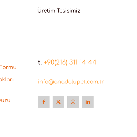
Üretim Tesisimiz
t.
+90(216) 311 14 44
 Formu
kları
info@anadolupet.com.tr
vuru