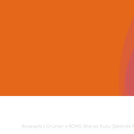
İçeriğe
geç
Anasayfa
»
Ürünler
»
KONG Sherps Kuzu Şeklinde 