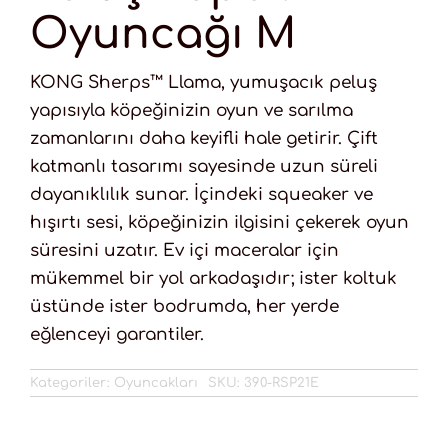
Oyuncağı M
KONG Sherps™ Llama, yumuşacık peluş
yapısıyla köpeğinizin oyun ve sarılma
zamanlarını daha keyifli hale getirir. Çift
katmanlı tasarımı sayesinde uzun süreli
dayanıklılık sunar. İçindeki squeaker ve
hışırtı sesi, köpeğinizin ilgisini çekerek oyun
süresini uzatır. Ev içi maceralar için
mükemmel bir yol arkadaşıdır; ister koltuk
üstünde ister bodrumda, her yerde
eğlenceyi garantiler.
Kategoriler:
Oyuncakları
SKU:
390-RSP21E