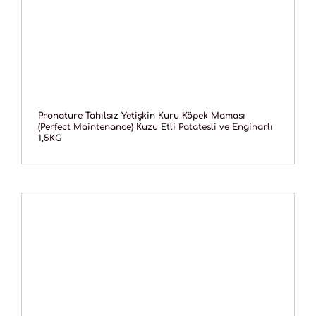
Pronature Tahılsız Yetişkin Kuru Köpek Maması
(Perfect Maintenance) Kuzu Etli Patatesli ve Enginarlı
1,5KG