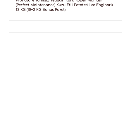
Pronature Tahılsız Yetişkin Kuru Köpek Maması
(Perfect Maintenance) Kuzu Etli Patatesli ve Enginarlı
12 KG (10+2 KG Bonus Paket)