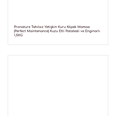
Pronature Tahılsız Yetişkin Kuru Köpek Maması
(Perfect Maintenance) Kuzu Etli Patatesli ve Enginarlı
1,5KG