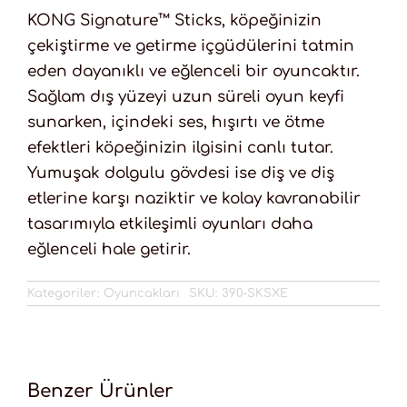
KONG Signature™ Sticks, köpeğinizin
çekiştirme ve getirme içgüdülerini tatmin
eden dayanıklı ve eğlenceli bir oyuncaktır.
Sağlam dış yüzeyi uzun süreli oyun keyfi
sunarken, içindeki ses, hışırtı ve ötme
efektleri köpeğinizin ilgisini canlı tutar.
Yumuşak dolgulu gövdesi ise diş ve diş
etlerine karşı naziktir ve kolay kavranabilir
tasarımıyla etkileşimli oyunları daha
eğlenceli hale getirir.
Kategoriler:
Oyuncakları
SKU:
390-SKSXE
Benzer Ürünler