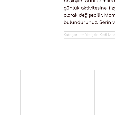
başlayın. Günlük miktar
günlük aktivitesine, fi
olarak değişebilir. Mam
bulundurunuz. Serin ve
Kategoriler:
Yetişkin Kedi Ma