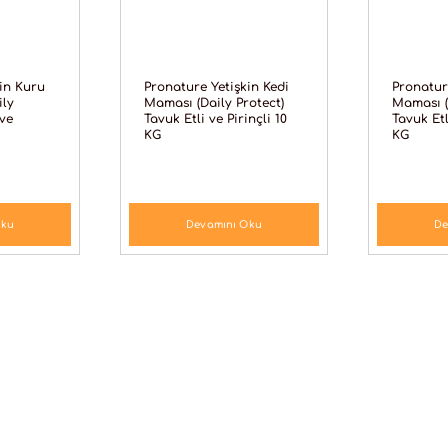
in Kuru
Pronature Yetişkin Kedi
Pronatur
ily
Maması (Daily Protect)
Maması (
 ve
Tavuk Etli ve Pirinçli 10
Tavuk Etl
KG
KG
Oku
Devamını Oku
De