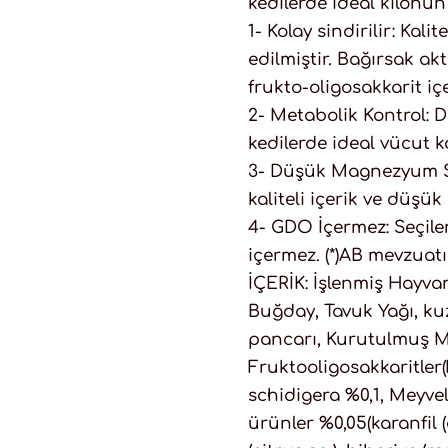
kedilerde ideal kilonu
1- Kolay sindirilir: Kali
edilmiştir. Bağırsak akt
frukto-oligosakkarit içe
2- Metabolik Kontrol: Dü
kedilerde ideal vücut 
3- Düşük Magnezyum Sev
kaliteli içerik ve düşü
4- GDO İçermez: Seçilen
içermez. (*)AB mevzuat
İÇERİK: İşlenmiş Hayvans
Buğday, Tavuk Yağı, kuzu
pancarı, Kurutulmuş M
Fruktooligosakkaritler
schidigera %0,1, Meyvel
ürünler %0,05(karanfil (