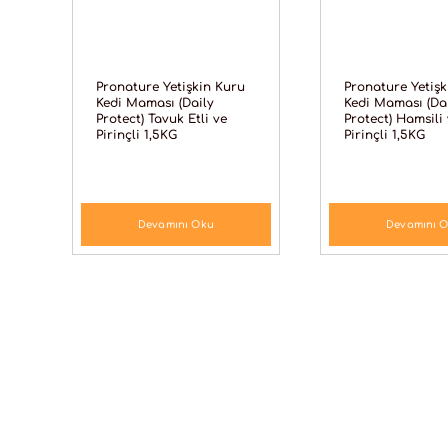
Pronature Yetişkin Kuru
Pronature Yetişk
Kedi Maması (Daily
Kedi Maması (Da
Protect) Tavuk Etli ve
Protect) Hamsili
Pirinçli 1,5KG
Pirinçli 1,5KG
Devamını Oku
Devamını 