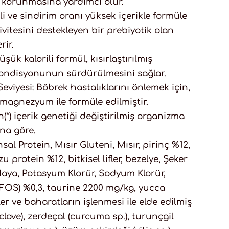
n korunmasına yardımcı olur.
teli ve sindirim oranı yüksek içerikle formüle
ivitesini destekleyen bir prebiyotik olan
rir.
şük kalorili formül, kısırlaştırılmış
kondisyonunun sürdürülmesini sağlar.
iyesi: Böbrek hastalıklarını önlemek için,
k magnezyum ile formüle edilmiştir.
(*) içerik genetiği değiştirilmiş organizma
ına göre.
al Protein, Mısır Gluteni, Mısır, pirinç %12,
 protein %12, bitkisel lifler, bezelye, Şeker
aya, Potasyum Klorür, Sodyum Klorür,
(FOS) %0,3, taurine 2200 mg/kg, yucca
er ve baharatların işlenmesi ile elde edilmiş
clove), zerdeçal (curcuma sp.), turunçgil