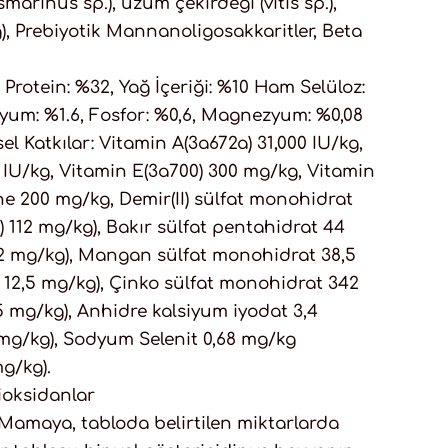
osmarinus sp.), üzüm çekirdeği (vitis sp.),
, Prebiyotik Mannanoligosakkaritler, Beta
rotein: %32, Yağ İçeriği: %10 Ham Selüloz:
iyum: %1.6, Fosfor: %0,6, Magnezyum: %0,08
l Katkılar: Vitamin A(3a672a) 31,000 IU/kg,
0 IU/kg, Vitamin E(3a700) 300 mg/kg, Vitamin
ne 200 mg/kg, Demir(II) sülfat monohidrat
 112 mg/kg), Bakır sülfat pentahidrat 44
,2 mg/kg), Mangan sülfat monohidrat 38,5
12,5 mg/kg), Çinko sülfat monohidrat 342
5 mg/kg), Anhidre kalsiyum iyodat 3,4
2 mg/kg), Sodyum Selenit 0,68 mg/kg
g/kg).
tioksidanlar
maya, tabloda belirtilen miktarlarda