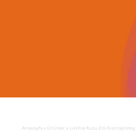
İçeriğe
geç
Anasayfa
»
Ürünler
»
LaVital Kuzu Etli Kısırlaştılmı