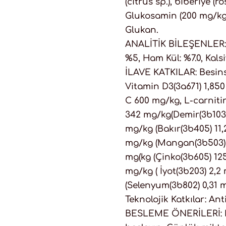
(citrus sp.), biberiye (r
Glukosamin (200 mg/kg)
Glukan.
ANALİTİK BİLEŞENLER: P
%5, Ham Kül: %7.0, Kals
İLAVE KATKILAR: Besinse
Vitamin D3(3a671) 1,85
C 600 mg/kg, L-carniti
342 mg/kg(Demir(3b103)
mg/kg (Bakır(3b405) 11
mg/kg (Mangan(3b503) 
mg(kg (Çinko(3b605) 12
mg/kg ( İyot(3b203) 2,
(Selenyum(3b802) 0,31 m
Teknolojik Katkılar: An
BESLEME ÖNERİLERİ: Ma