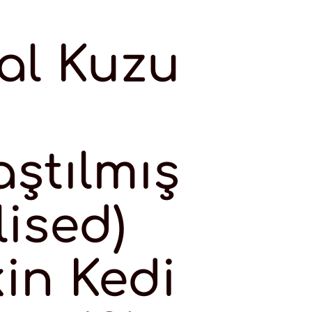
al Kuzu
aştılmış
lised)
kin Kedi