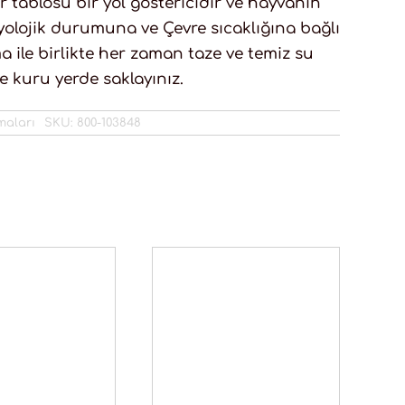
 tablosu bir yol göstericidir ve hayvanın
zyolojik durumuna ve Çevre sıcaklığına bağlı
a ile birlikte her zaman taze ve temiz su
 kuru yerde saklayınız.
maları
SKU:
800-103848