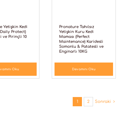
e Yetişkin Kedi
Pronature Tahılsız
Daily Protect)
Yetişkin Kuru Kedi
i ve Pirinçli 10
Maması (Perfect
Maintenance) Karidesli
Somonlu & Patatesli ve
Enginarlı 10KG
vamını Oku
Devamını Oku
1
2
Sonraki