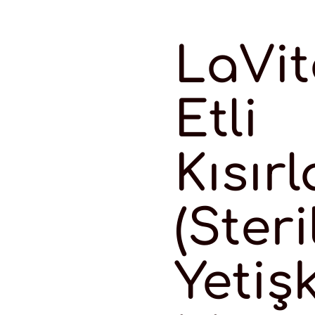
LaVit
Etli
Kısırl
(Steri
Yetiş