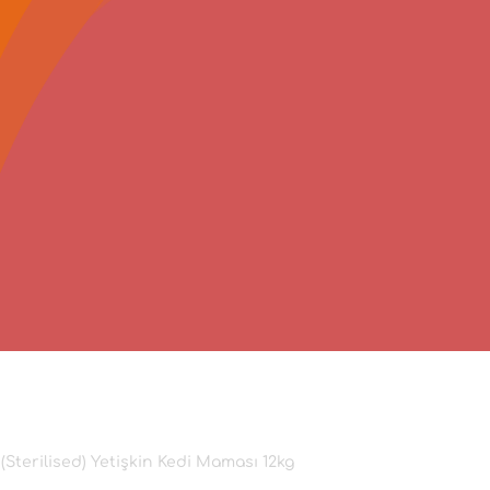
ş (Sterilised) Yetişkin Kedi Maması 12kg