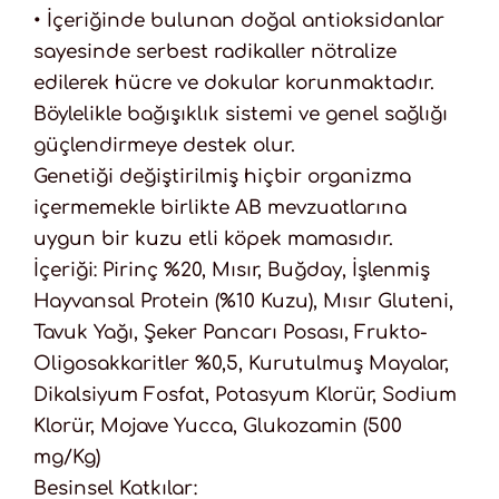
• İçeriğinde bulunan doğal antioksidanlar
sayesinde serbest radikaller nötralize
edilerek hücre ve dokular korunmaktadır.
Böylelikle bağışıklık sistemi ve genel sağlığı
güçlendirmeye destek olur.
Genetiği değiştirilmiş hiçbir organizma
içermemekle birlikte AB mevzuatlarına
uygun bir kuzu etli köpek mamasıdır.
İçeriği: Pirinç %20, Mısır, Buğday, İşlenmiş
Hayvansal Protein (%10 Kuzu), Mısır Gluteni,
Tavuk Yağı, Şeker Pancarı Posası, Frukto-
Oligosakkaritler %0,5, Kurutulmuş Mayalar,
Dikalsiyum Fosfat, Potasyum Klorür, Sodium
Klorür, Mojave Yucca, Glukozamin (500
mg/Kg)
Besinsel Katkılar: