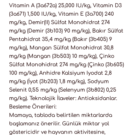
Vitamin A (3a672a) 25,000 IU/kg, Vitamin D3
(3a671) 1,500 IU/kg, Vitamin E (3a700) 240
mg/kg, Demir(II) Sülfat Monohidrat 274
mg/kg (Demir (3b103) 90 mg/kg), Bakır Sülfat
Pentahidrat 35,4 mg/kg (Bakır (3b405) 9
mg/kg), Mangan Sülfat Monohidrat 30,8
mg/kg (Mangan (3b503) 10 mg/kg), Çinko
Sülfat Monohidrat 274 mg/kg (Çinko (3b605)
100 mg/kg), Anhidre Kalsiyum Iyodat 2,8
mg/kg (İyot (3b203) 1,8 mg/kg), Sodyum
Selenit 0,55 mg/kg (Selenyum (3b802) 0,25
mg/kg). Teknolojik İlaveler: Antioksidanlar.
Besleme Önerileri:
Mamaya, tabloda belirtilen miktarlarda
başlamanız önerilir. Günlük miktar yol
göstericidir ve hayvanın aktivitesine,