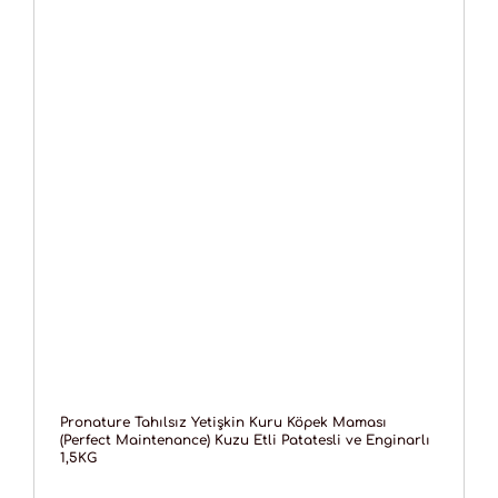
Pronature Tahılsız Yetişkin Kuru Köpek Maması
(Perfect Maintenance) Kuzu Etli Patatesli ve Enginarlı
1,5KG