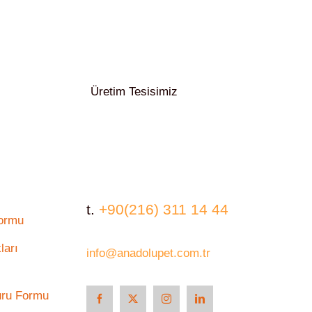
Üretim Tesisimiz
t.
+90(216) 311 14 44
Formu
ları
info@anadolupet.com.tr
uru Formu