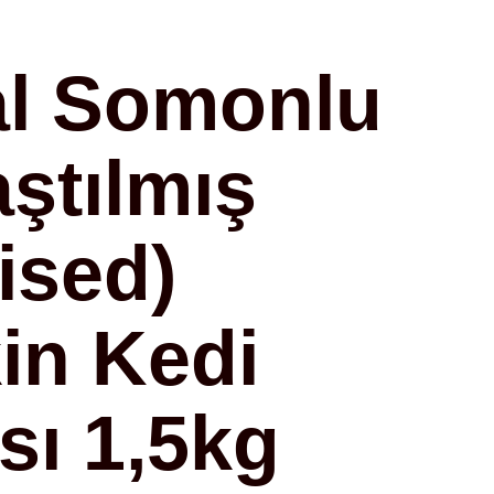
al Somonlu
aştılmış
lised)
kin Kedi
ı 1,5kg