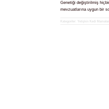
Genetiği değiştirilmiş hiç
mevzuatlarına uygun bir so
Kategoriler:
Yetişkin Kedi Mamalar