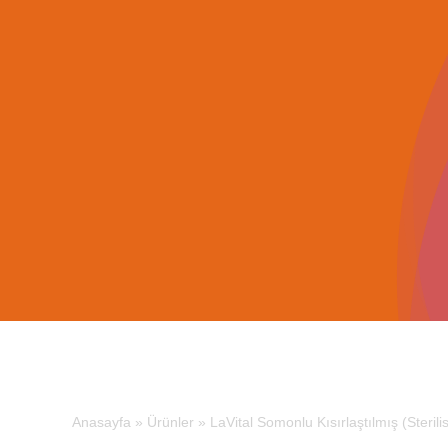
İçeriğe
geç
Anasayfa
»
Ürünler
»
LaVital Somonlu Kısırlaştılmış (Steril