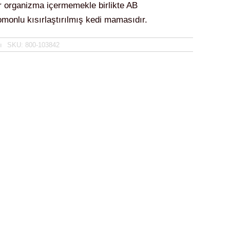
bir organizma içermemekle birlikte AB
monlu kısırlaştırılmış kedi mamasıdır.
ı
SKU:
800-103842