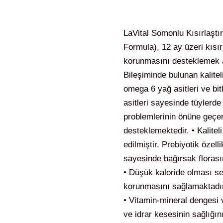
LaVital Somonlu Kısırlaştı
Formula), 12 ay üzeri kısırl
korunmasını desteklemek am
Bileşiminde bulunan kalite
omega 6 yağ asitleri ve bi
asitleri sayesinde tüylerd
problemlerinin önüne geçere
desteklemektedir. • Kalitel
edilmiştir. Prebiyotik özel
sayesinde bağırsak florası
• Düşük kaloride olması seb
korunmasını sağlamaktadır
• Vitamin-mineral denges
ve idrar kesesinin sağlığın