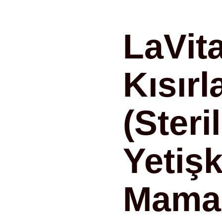
LaVit
Kısırl
(Steri
Yetiş
Mamas