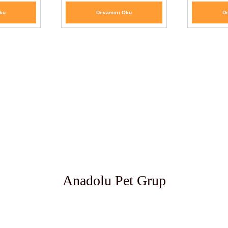
ku
Devamını Oku
D
Anadolu Pet Grup