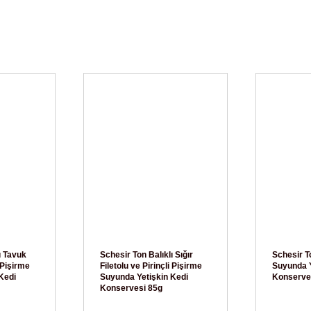
ı Tavuk
Schesir Ton Balıklı Sığır
Schesir T
i Pişirme
Filetolu ve Pirinçli Pişirme
Suyunda Y
Kedi
Suyunda Yetişkin Kedi
Konserve
Konservesi 85g