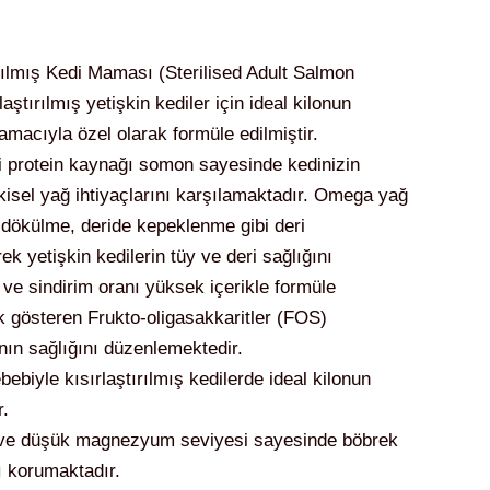
rılmış Kedi Maması (Sterilised Adult Salmon
aştırılmış yetişkin kediler için ideal kilonun
acıyla özel olarak formüle edilmiştir.
li protein kaynağı somon sayesinde kedinizin
tkisel yağ ihtiyaçlarını karşılamaktadır. Omega yağ
e dökülme, deride kepeklenme gibi deri
k yetişkin kedilerin tüy ve deri sağlığını
i ve sindirim oranı yüksek içerikle formüle
lik gösteren Frukto-oligasakkaritler (FOS)
nın sağlığını düzenlemektedir.
ebiyle kısırlaştırılmış kedilerde ideal kilonun
.
i ve düşük magnezyum seviyesi sayesinde böbrek
ı korumaktadır.