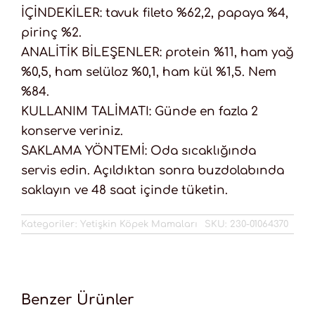
İÇİNDEKİLER: tavuk fileto %62,2, papaya %4,
pirinç %2.
ANALİTİK BİLEŞENLER: protein %11, ham yağ
%0,5, ham selüloz %0,1, ham kül %1,5. Nem
%84.
KULLANIM TALİMATI: Günde en fazla 2
konserve veriniz.
SAKLAMA YÖNTEMİ: Oda sıcaklığında
servis edin. Açıldıktan sonra buzdolabında
saklayın ve 48 saat içinde tüketin.
Kategoriler:
Yetişkin Köpek Mamaları
SKU:
230-01064370
Benzer Ürünler