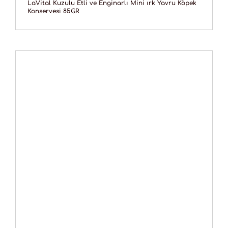
LaVital Kuzulu Etli ve Enginarlı Mini ırk Yavru Köpek
Konservesi 85GR