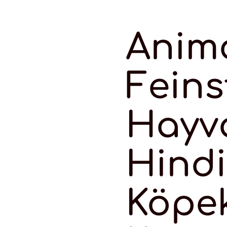
Anim
Fein
Hayva
Hindi
Köpe