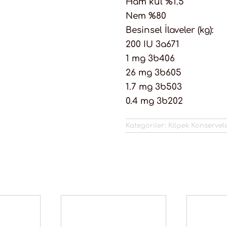
Ham kül %1.5
Nem %80
Besinsel İlaveler (kg):
200 IU 3a671
1 mg 3b406
26 mg 3b605
1.7 mg 3b503
0.4 mg 3b202
Kategoriler:
Köpek Konservele