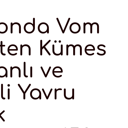
onda Vom
sten Kümes
nlı ve
li Yavru
k