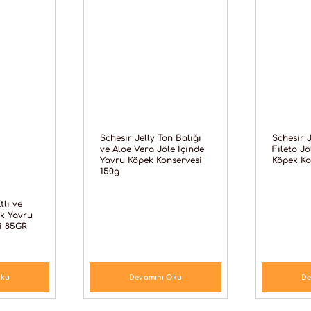
Schesir Jelly Ton Balığı
Schesir J
ve Aloe Vera Jöle İçinde
Fileto Jö
Yavru Köpek Konservesi
Köpek Ko
150g
tli ve
rk Yavru
i 85GR
Oku
Devamını Oku
De