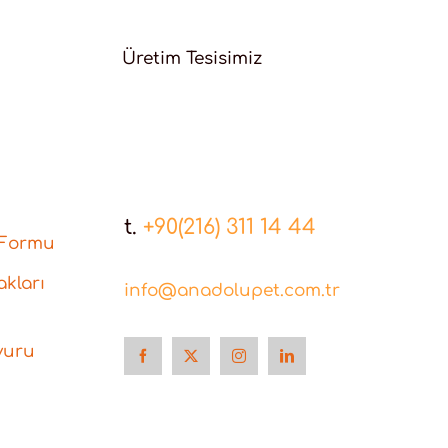
Üretim Tesisimiz
t.
+90(216) 311 14 44
 Formu
kları
info@anadolupet.com.tr
vuru