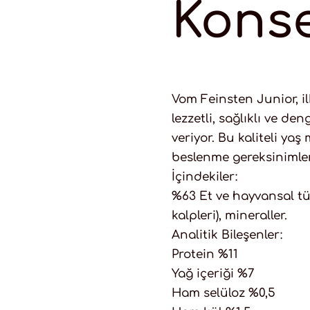
Konse
Vom Feinsten Junior, il
lezzetli, sağlıklı ve d
veriyor. Bu kaliteli ya
beslenme gereksinimler
İçindekiler:
%63 Et ve hayvansal tü
kalpleri), mineraller.
Analitik Bileşenler:
Protein %11
Yağ içeriği %7
Ham selüloz %0,5