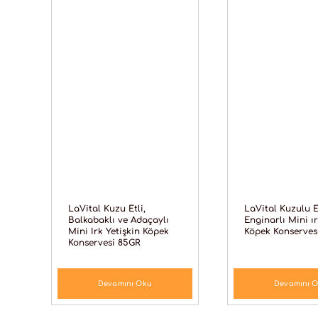
LaVital Kuzu Etli,
LaVital Kuzulu E
Balkabaklı ve Adaçaylı
Enginarlı Mini ı
Mini Irk Yetişkin Köpek
Köpek Konserves
Konservesi 85GR
Devamını Oku
Devamını 