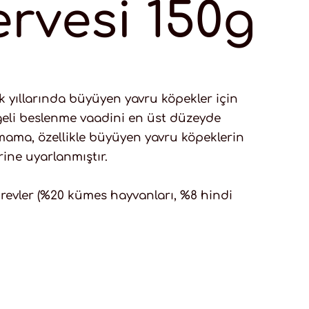
rvesi 150g
k yıllarında büyüyen yavru köpekler için
engeli beslenme vaadini en üst düzeyde
ş mama, özellikle büyüyen yavru köpeklerin
ine uyarlanmıştır.
revler (%20 kümes hayvanları, %8 hindi