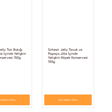
elly Ton Balığı
Schesir Jelly Tavuk ve
le İçinde Yetişkin
Papaya Jöle İçinde
nservesi 150g
Yetişkin Köpek Konservesi
150g
vamını Oku
Devamını Oku