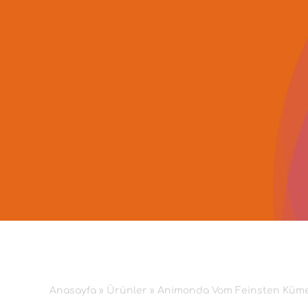
İçeriğe
geç
Anasayfa
»
Ürünler
»
Animonda Vom Feinsten Kümes 