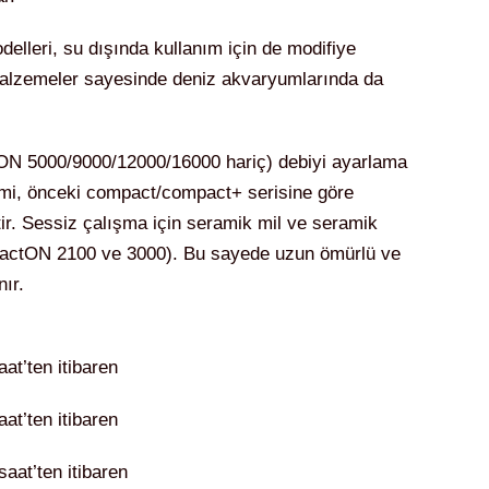
leri, su dışında kullanım için de modifiye
i malzemeler sayesinde deniz akvaryumlarında da
N 5000/9000/12000/16000 hariç) debiyi ayarlama
timi, önceki compact/compact+ serisine göre
tir. Sessiz çalışma için seramik mil ve seramik
pactON 2100 ve 3000). Bu sayede uzun ömürlü ve
ır.
t’ten itibaren
t’ten itibaren
at’ten itibaren