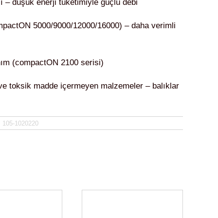
– düşük enerji tüketimiyle güçlü debi
ompactON 5000/9000/12000/16000) – daha verimli
anım (compactON 2100 serisi)
 ve toksik madde içermeyen malzemeler – balıklar
:
105-1020220