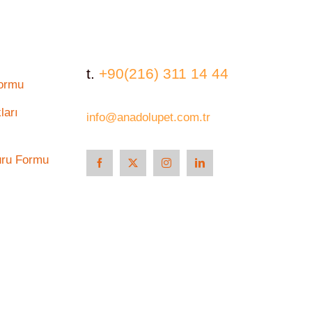
t.
+90(216) 311 14 44
Formu
ları
info@anadolupet.com.tr
uru Formu