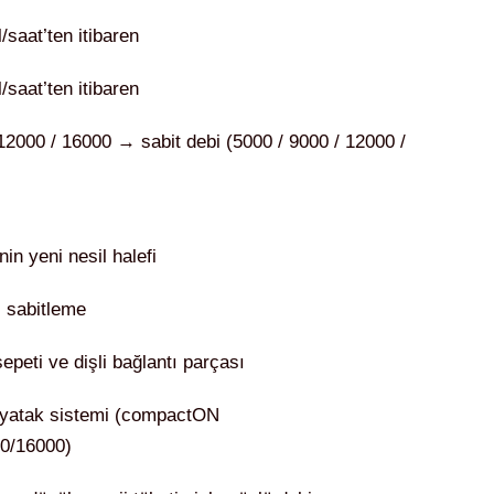
aat’ten itibaren
aat’ten itibaren
2000 / 16000 → sabit debi (5000 / 9000 / 12000 /
in yeni nesil halefi
i sabitleme
epeti ve dişli bağlantı parçası
 yatak sistemi (compactON
0/16000)