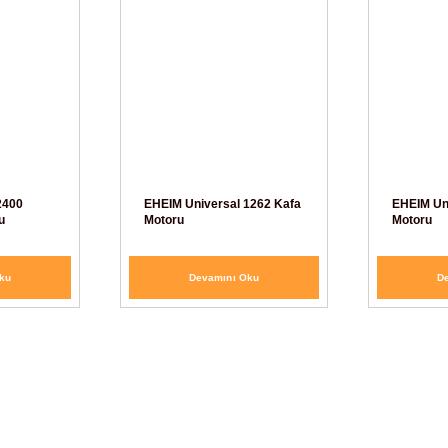
2400
EHEIM Universal 1262 Kafa
EHEIM Un
u
Motoru
Motoru
ku
Devamını Oku
D