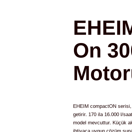
EHEI
On 30
Motor
EHEIM compactON serisi, k
getirir. 170 ila 16.000 l/sa
model mevcuttur. Küçük a
ihtiyaca uygun çözüm suna