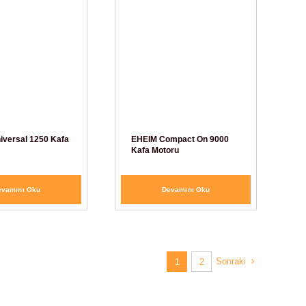
iversal 1250 Kafa
EHEIM Compact On 9000
Kafa Motoru
evamını Oku
Devamını Oku
Sonraki
1
2