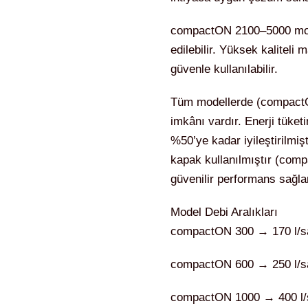
compactON 2100–5000 model
edilebilir. Yüksek kalitel
güvenle kullanılabilir.
Tüm modellerde (compactO
imkânı vardır. Enerji tüke
%50’ye kadar iyileştirilmiş
kapak kullanılmıştır (com
güvenilir performans sağlan
Model Debi Aralıkları
compactON 300 → 170 l/saa
compactON 600 → 250 l/saa
compactON 1000 → 400 l/sa