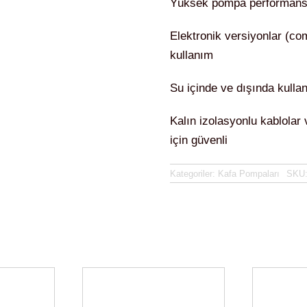
Yüksek pompa performansı 
Elektronik versiyonlar (c
kullanım
Su içinde ve dışında kull
Kalın izolasyonlu kablolar
için güvenli
Kategoriler:
Kafa Pompaları
SKU