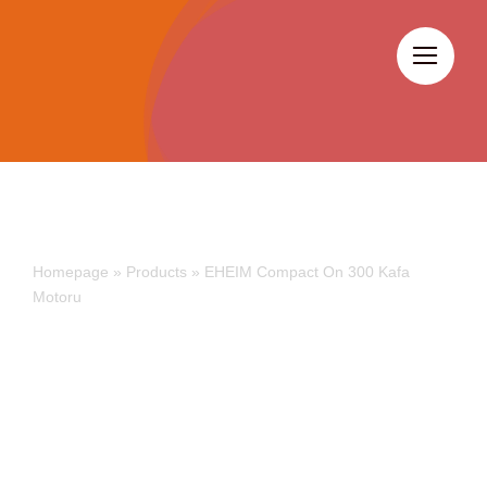
Skip
to
content
Homepage
»
Products
»
EHEIM Compact On 300 Kafa
Motoru