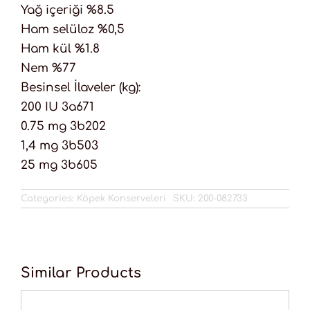
Yağ içeriği %8.5
Ham selüloz %0,5
Ham kül %1.8
Nem %77
Besinsel İlaveler (kg):
200 IU 3a671
0.75 mg 3b202
1,4 mg 3b503
25 mg 3b605
Categories:
Köpek Konserveleri
SKU:
200-082733
Similar Products