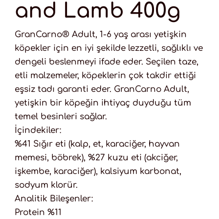
and Lamb 400g
GranCarno® Adult, 1-6 yaş arası yetişkin
köpekler için en iyi şekilde lezzetli, sağlıklı ve
dengeli beslenmeyi ifade eder. Seçilen taze,
etli malzemeler, köpeklerin çok takdir ettiği
eşsiz tadı garanti eder. GranCarno Adult,
yetişkin bir köpeğin ihtiyaç duyduğu tüm
temel besinleri sağlar.
İçindekiler:
%41 Sığır eti (kalp, et, karaciğer, hayvan
memesi, böbrek), %27 kuzu eti (akciğer,
işkembe, karaciğer), kalsiyum karbonat,
sodyum klorür.
Analitik Bileşenler:
Protein %11