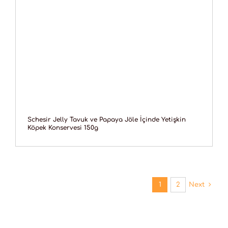
Schesir Jelly Tavuk ve Papaya Jöle İçinde Yetişkin
Köpek Konservesi 150g
1
2
Next