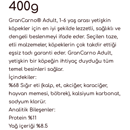
400g
GranCarno® Adult, 1-6 yaş arası yetişkin
köpekler için en iyi şekilde lezzetli, sağlıklı ve
dengeli beslenmeyi ifade eder. Seçilen taze,
etli malzemeler, köpeklerin çok takdir ettiği
eşsiz tadı garanti eder. GranCarno Adult,
yetişkin bir köpeğin ihtiyaç duyduğu tüm
temel besinleri sağlar.
İçindekiler:
%68 Sığır eti (kalp, et, akciğer, karaciğer,
hayvan memesi, böbrek), kalsiyum karbonat,
sodyum klorür.
Analitik Bileşenler:
Protein %11
Yağ içeriği %8.5