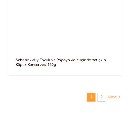
Schesir Jelly Tavuk ve Papaya Jöle İçinde Yetişkin
Köpek Konservesi 150g
1
2
Next