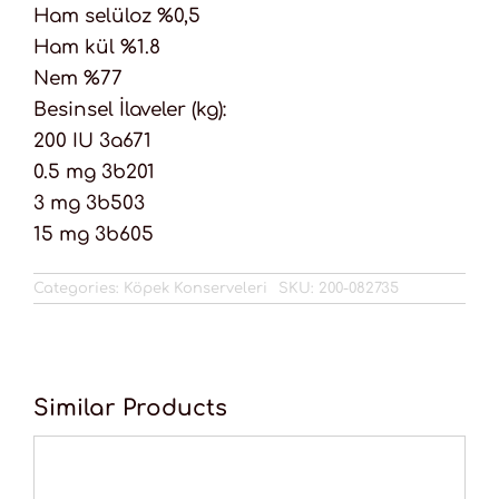
Ham selüloz %0,5
Ham kül %1.8
Nem %77
Besinsel İlaveler (kg):
200 IU 3a671
0.5 mg 3b201
3 mg 3b503
15 mg 3b605
Categories:
Köpek Konserveleri
SKU:
200-082735
Similar Products