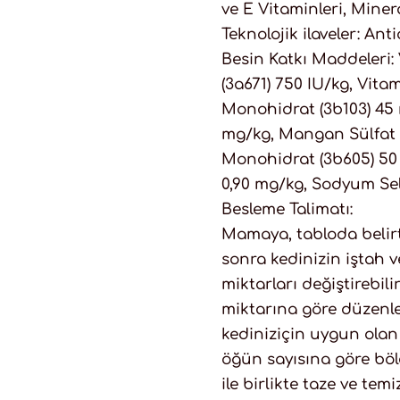
ve E Vitaminleri, Minera
Teknolojik ilaveler: Ant
Besin Katkı Maddeleri: 
(3a671) 750 IU/kg, Vitam
Monohidrat (3b103) 45 
mg/kg, Mangan Sülfat 
Monohidrat (3b605) 50 
0,90 mg/kg, Sodyum Sele
Besleme Talimatı:
Mamaya, tabloda belirt
sonra kedinizin iştah 
miktarları değiştirebi
miktarına göre düzenle
kediniziçin uygun olan
öğün sayısına göre böl
ile birlikte taze ve te