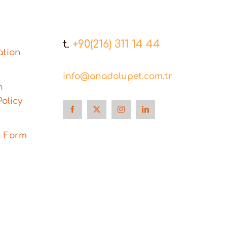
t.
+90(216) 311 14 44
ation
info@anadolupet.com.tr
n
olicy
n Form