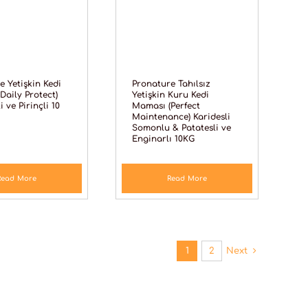
e Yetişkin Kedi
Pronature Tahılsız
Daily Protect)
Yetişkin Kuru Kedi
i ve Pirinçli 10
Maması (Perfect
Maintenance) Karidesli
Somonlu & Patatesli ve
Enginarlı 10KG
Read More
Read More
1
2
Next