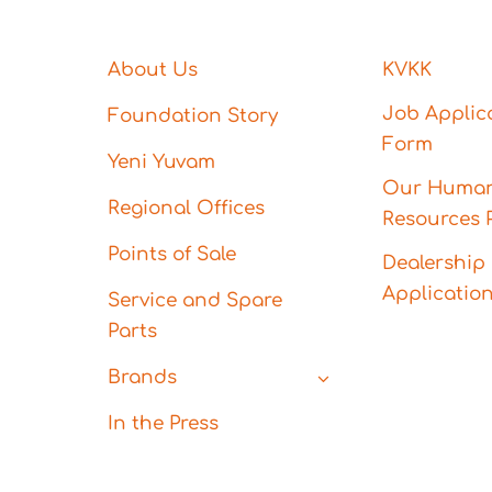
About Us
KVKK
Job Applic
Foundation Story
Form
Yeni Yuvam
Our Huma
Regional Offices
Resources P
Points of Sale
Dealership
Applicatio
Service and Spare
Parts
Brands
In the Press