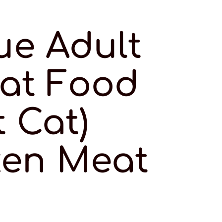
ue Adult
at Food
t Cat)
ken Meat