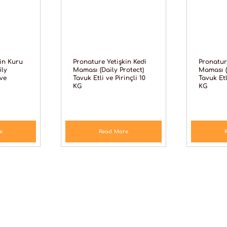
in Kuru
Pronature Yetişkin Kedi
Pronatur
ily
Maması (Daily Protect)
Maması (
 ve
Tavuk Etli ve Pirinçli 10
Tavuk Etl
KG
KG
e
Read More