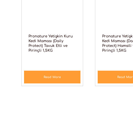
Pronature Yetişkin Kuru
Pronature Yetişk
Kedi Maması (Daily
Kedi Maması (Da
Protect) Tavuk Etli ve
Protect) Hamsili
Pirinçli 1,5KG
Pirinçli 1,5KG
Read More
Read Mor