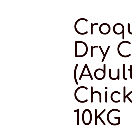
Croq
Dry C
(Adul
Chic
10KG