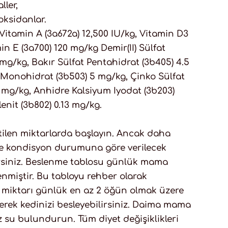
ller,
ioksidanlar.
Vitamin A (3a672a) 12,500 IU/kg, Vitamin D3
in E (3a700) 120 mg/kg Demir(II) Sülfat
mg/kg, Bakır Sülfat Pentahidrat (3b405) 4.5
Monohidrat (3b503) 5 mg/kg, Çinko Sülfat
mg/kg, Anhidre Kalsiyum Iyodat (3b203)
nit (3b802) 0.13 mg/kg.
ilen miktarlarda başlayın. Ancak daha
ve kondisyon durumuna göre verilecek
lirsiniz. Beslenme tablosu günlük mama
nmiştir. Bu tabloyu rehber olarak
 miktarı günlük en az 2 öğün olmak üzere
erek kedinizi besleyebilirsiniz. Daima mama
miz su bulundurun. Tüm diyet değişiklikleri