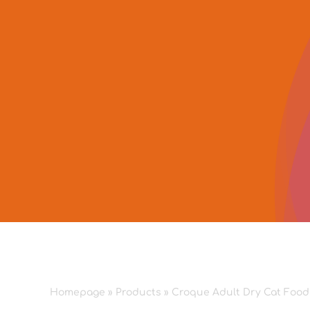
Skip
to
content
Homepage
»
Products
»
Croque Adult Dry Cat Food 