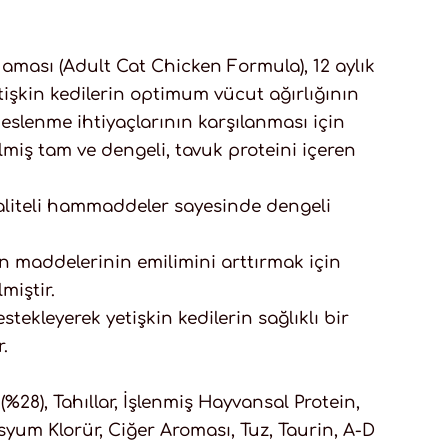
Maması (Adult Cat Chicken Formula), 12 aylık
tişkin kedilerin optimum vücut ağırlığının
slenme ihtiyaçlarının karşılanması için
lmiş tam ve dengeli, tavuk proteini içeren
kaliteli hammaddeler sayesinde dengeli
sin maddelerinin emilimini arttırmak için
miştir.
estekleyerek yetişkin kedilerin sağlıklı bir
.
(%28), Tahıllar, İşlenmiş Hayvansal Protein,
asyum Klorür, Ciğer Aroması, Tuz, Taurin, A-D