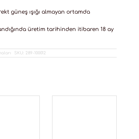
irekt güneş ışığı almayan ortamda
ndığında üretim tarihinden itibaren 18 ay
maları
SKU:
289-100012