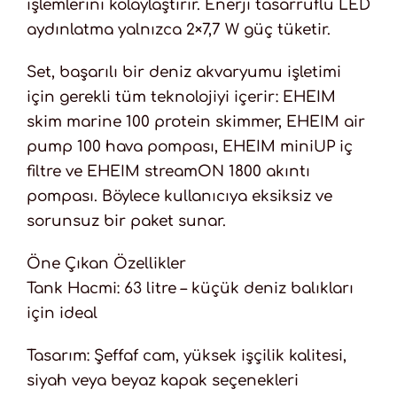
işlemlerini kolaylaştırır. Enerji tasarruflu LED
aydınlatma yalnızca 2×7,7 W güç tüketir.
Set, başarılı bir deniz akvaryumu işletimi
için gerekli tüm teknolojiyi içerir: EHEIM
skim marine 100 protein skimmer, EHEIM air
pump 100 hava pompası, EHEIM miniUP iç
filtre ve EHEIM streamON 1800 akıntı
pompası. Böylece kullanıcıya eksiksiz ve
sorunsuz bir paket sunar.
Öne Çıkan Özellikler
Tank Hacmi: 63 litre – küçük deniz balıkları
için ideal
Tasarım: Şeffaf cam, yüksek işçilik kalitesi,
siyah veya beyaz kapak seçenekleri