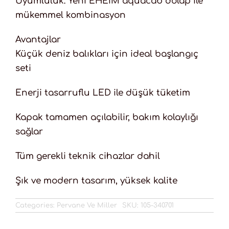
Uyumluluk: Yeni EHEIM aquacab dolap ile
mükemmel kombinasyon
Avantajlar
Küçük deniz balıkları için ideal başlangıç
seti
Enerji tasarruflu LED ile düşük tüketim
Kapak tamamen açılabilir, bakım kolaylığı
sağlar
Tüm gerekli teknik cihazlar dahil
Şık ve modern tasarım, yüksek kalite
Categories:
Pervane Ve Miller
SKU:
105-340701