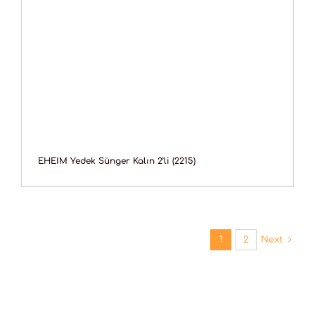
EHEIM Yedek Sünger Kalın 2’li (2215)
1
2
Next