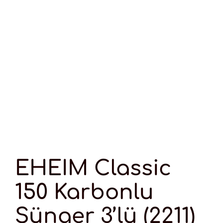
EHEIM Classic
150 Karbonlu
Sünger 3’lü (2211)