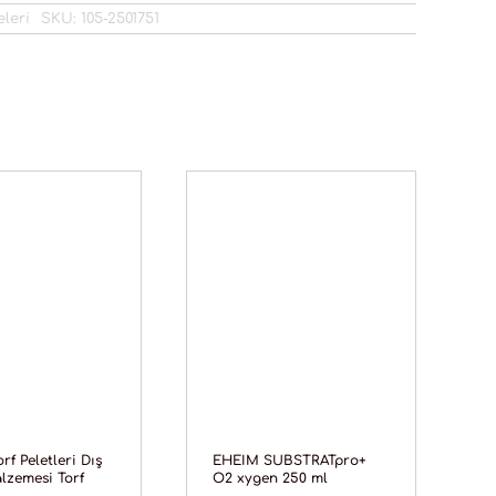
eleri
SKU:
105-2501751
f Peletleri Dış
EHEIM SUBSTRATpro+
alzemesi Torf
O2 xygen 250 ml