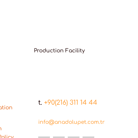
Production Facility
t.
+90(216) 311 14 44
ation
info@anadolupet.com.tr
n
olicy