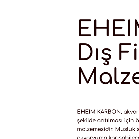
EHEI
Dış Fi
Malze
EHEIM KARBON, akvar
şekilde arıtılması için ö
malzemesidir. Musluk 
akvaryuma karışabilece