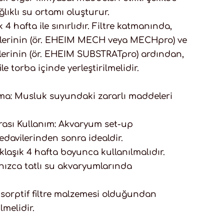
lıklı su ortamı oluşturur.
 4 hafta ile sınırlıdır. Filtre katmanında,
elerinin (ör. EHEIM MECH veya MECHpro) ve
melerinin (ör. EHEIM SUBSTRATpro) ardından,
ile torba içinde yerleştirilmelidir.
ma: Musluk suyundaki zararlı maddeleri
rası Kullanım: Akvaryum set-up
edavilerinden sonra idealdir.
aklaşık 4 hafta boyunca kullanılmalıdır.
lnızca tatlı su akvaryumlarında
dsorptif filtre malzemesi olduğundan
lmelidir.