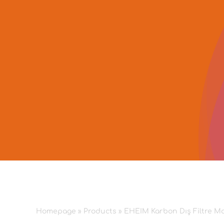
Skip
to
content
Homepage
»
Products
»
EHEIM Karbon Dış Filtre Ma