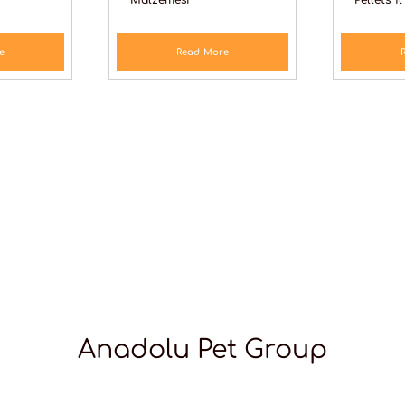
Malzemesi
Pellets 1l
e
Read More
Anadolu Pet Group