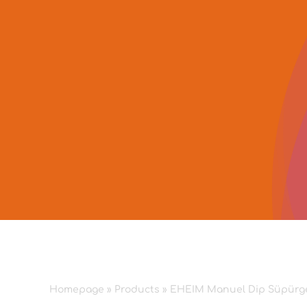
Skip
to
content
Homepage
»
Products
»
EHEIM Manuel Dip Süpürg