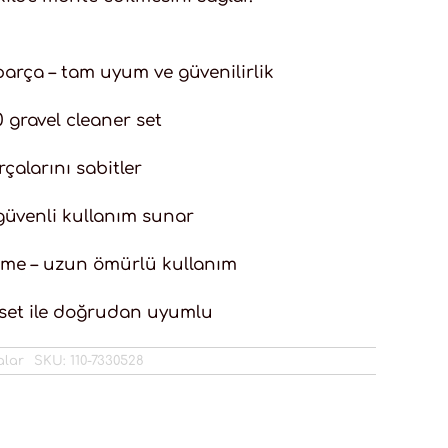
arça – tam uyum ve güvenilirlik
gravel cleaner set
çalarını sabitler
 güvenli kullanım sunar
zeme – uzun ömürlü kullanım
 set ile doğrudan uyumlu
alar
SKU:
110-7330528