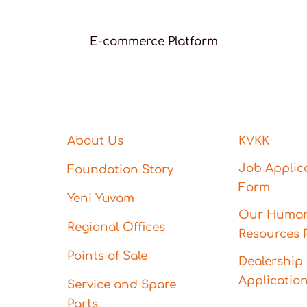
E-commerce Platform
About Us
KVKK
Job Applic
Foundation Story
Form
Yeni Yuvam
Our Huma
Regional Offices
Resources P
Points of Sale
Dealership
Applicatio
Service and Spare
Parts