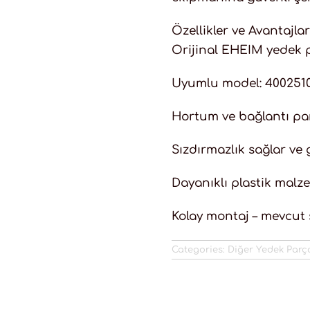
Özellikler ve Avantajlar
Orijinal EHEIM yedek p
Uyumlu model: 4002510 
Hortum ve bağlantı par
Sızdırmazlık sağlar ve
Dayanıklı plastik mal
Kolay montaj – mevcut
Categories:
Diğer Yedek Parç