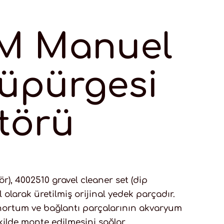
M Manuel
üpürgesi
törü
), 4002510 gravel cleaner set (dip
l olarak üretilmiş orijinal yedek parçadır.
 hortum ve bağlantı parçalarının akvaryum
ilde monte edilmesini sağlar.