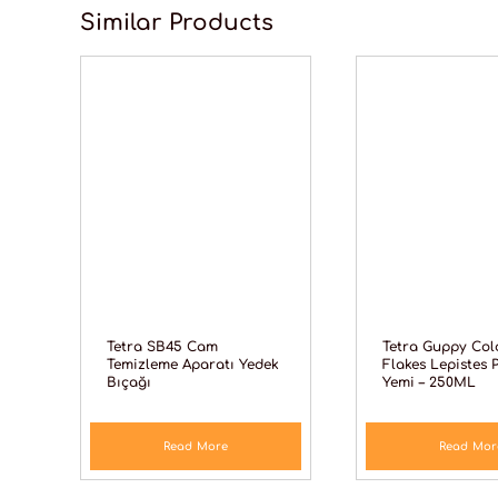
Similar Products
Tetra SB45 Cam
Tetra Guppy Col
Temizleme Aparatı Yedek
Flakes Lepistes 
Bıçağı
Yemi – 250ML
Read More
Read Mor