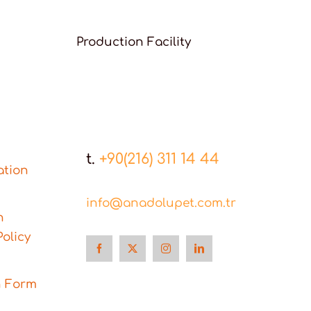
Production Facility
t.
+90(216) 311 14 44
ation
info@anadolupet.com.tr
n
olicy
n Form