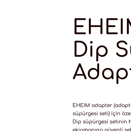
EHEI
Dip S
Adap
EHEIM adapter (adaptör
süpürgesi seti) için öze
Dip süpürgesi setinin
ekipmanına güvenli şek