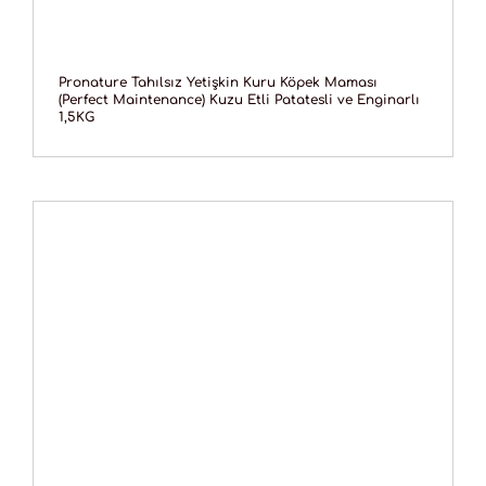
Pronature Tahılsız Yetişkin Kuru Köpek Maması
(Perfect Maintenance) Kuzu Etli Patatesli ve Enginarlı
1,5KG