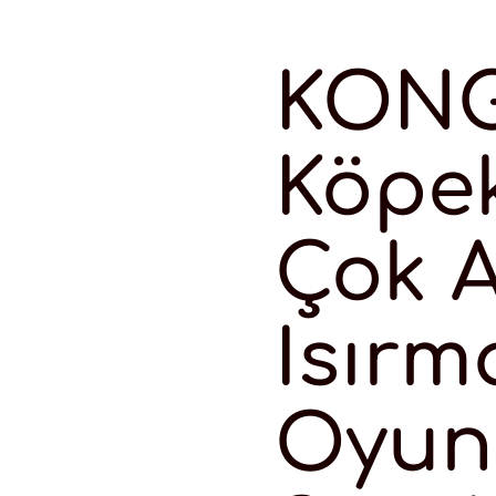
KONG
Köpek
Çok 
Isırm
Oyunc