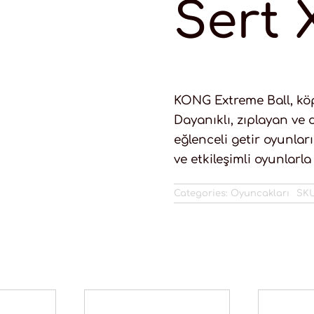
Sert 
KONG Extreme Ball, köp
Dayanıklı, zıplayan v
eğlenceli getir oyunlar
ve etkileşimli oyunlarl
Categories:
Oyuncakları
SK