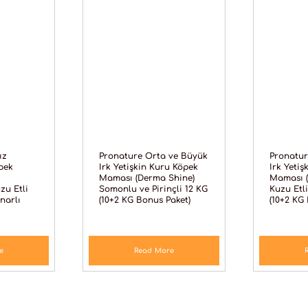
ız
Pronature Orta ve Büyük
Pronatur
pek
Irk Yetişkin Kuru Köpek
Irk Yeti
Maması (Derma Shine)
Maması (
zu Etli
Somonlu ve Pirinçli 12 KG
Kuzu Etli
narlı
(10+2 KG Bonus Paket)
(10+2 KG
e
Read More