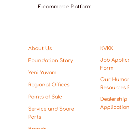
E-commerce Platform
About Us
KVKK
Job Applic
Foundation Story
Form
Yeni Yuvam
Our Huma
Regional Offices
Resources P
Points of Sale
Dealership
Applicatio
Service and Spare
Parts