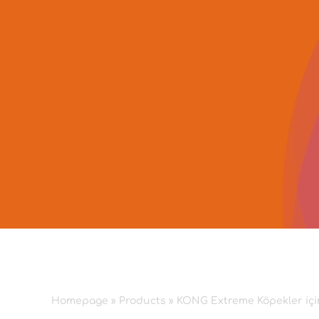
Skip
to
content
Homepage
»
Products
»
KONG Extreme Köpekler için