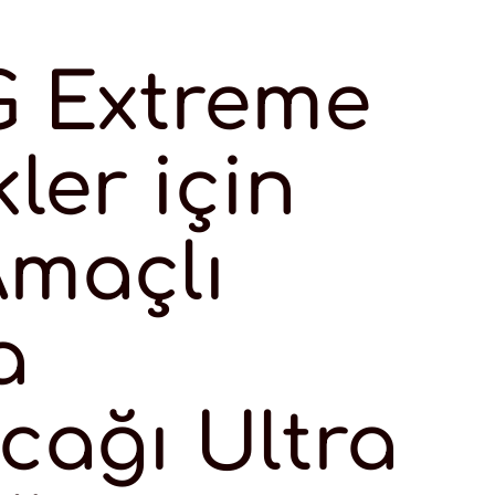
 Extreme
ler için
Amaçlı
a
ağı Ultra