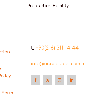
Production Facility
t.
+90(216) 311 14 44
ation
info@anadolupet.com.tr
n
olicy
n Form