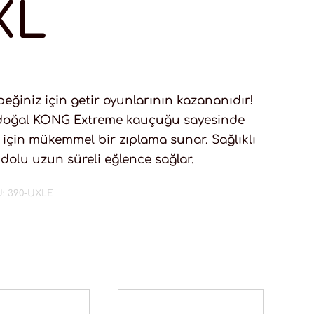
XL
eğiniz için getir oyunlarının kazananıdır!
e doğal KONG Extreme kauçuğu sayesinde
ı için mükemmel bir zıplama sunar. Sağlıklı
a dolu uzun süreli eğlence sağlar.
U:
390-UXLE