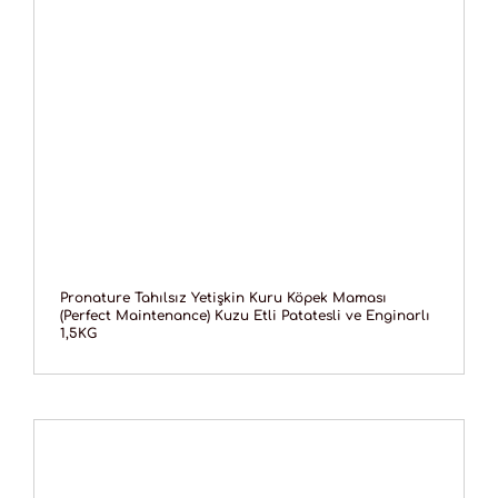
Pronature Tahılsız Yetişkin Kuru Köpek Maması
(Perfect Maintenance) Kuzu Etli Patatesli ve Enginarlı
1,5KG