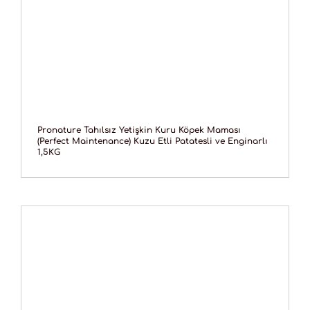
Pronature Tahılsız Yetişkin Kuru Köpek Maması
(Perfect Maintenance) Kuzu Etli Patatesli ve Enginarlı
1,5KG