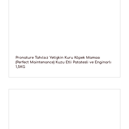
Pronature Tahılsız Yetişkin Kuru Köpek Maması
(Perfect Maintenance) Kuzu Etli Patatesli ve Enginarlı
1,5KG