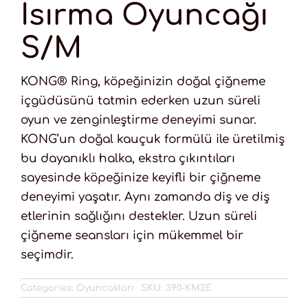
Isırma Oyuncağı
S/M
KONG® Ring, köpeğinizin doğal çiğneme
içgüdüsünü tatmin ederken uzun süreli
oyun ve zenginleştirme deneyimi sunar.
KONG’un doğal kauçuk formülü ile üretilmiş
bu dayanıklı halka, ekstra çıkıntıları
sayesinde köpeğinize keyifli bir çiğneme
deneyimi yaşatır. Aynı zamanda diş ve diş
etlerinin sağlığını destekler. Uzun süreli
çiğneme seansları için mükemmel bir
seçimdir.
Categories:
Oyuncakları
SKU:
390-KM2E