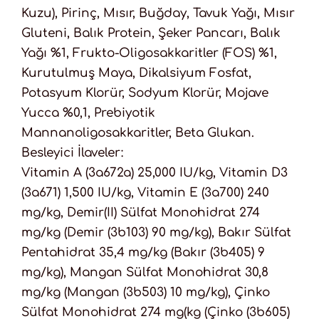
Kuzu), Pirinç, Mısır, Buğday, Tavuk Yağı, Mısır
Gluteni, Balık Protein, Şeker Pancarı, Balık
Yağı %1, Frukto-Oligosakkaritler (FOS) %1,
Kurutulmuş Maya, Dikalsiyum Fosfat,
Potasyum Klorür, Sodyum Klorür, Mojave
Yucca %0,1, Prebiyotik
Mannanoligosakkaritler, Beta Glukan.
Besleyici İlaveler:
Vitamin A (3a672a) 25,000 IU/kg, Vitamin D3
(3a671) 1,500 IU/kg, Vitamin E (3a700) 240
mg/kg, Demir(II) Sülfat Monohidrat 274
mg/kg (Demir (3b103) 90 mg/kg), Bakır Sülfat
Pentahidrat 35,4 mg/kg (Bakır (3b405) 9
mg/kg), Mangan Sülfat Monohidrat 30,8
mg/kg (Mangan (3b503) 10 mg/kg), Çinko
Sülfat Monohidrat 274 mg(kg (Çinko (3b605)