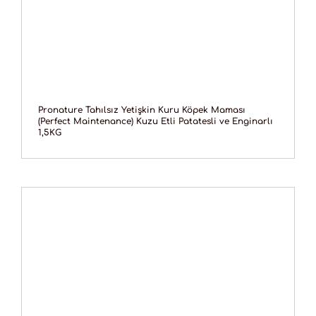
Pronature Tahılsız Yetişkin Kuru Köpek Maması
(Perfect Maintenance) Kuzu Etli Patatesli ve Enginarlı
1,5KG