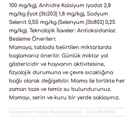
100 mg/kg), Anhidre Kalsiyum Iyodat 2,8
mg/kg (İyot (3b203) 1,8 mg/kg), Sodyum
Selenit 0,55 mg/kg (Selenyum (3b802) 0,25
mg/kg). Teknolojik İlaveler: Antioksidanlar.
Besleme Önerileri:
Mamaya, tabloda belirtilen miktarlarda
başlamanız önerilir. Günlük miktar yol
göstericidir ve hayvanın aktivitesine,
fizyolojik durumuna ve çevre sıcaklığına
bağlı olarak değişebilir. Mama ile birlikte her
zaman taze ve temiz su bulundurunuz.
Mamayı, serin ve kuru bir yerde saklayınız.
Categories:
Yetişkin Köpek Mamaları
SKU:
801-103901