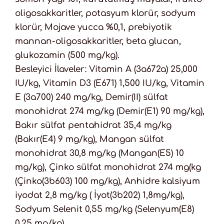
oligosakkaritler, potasyum klorür, sodyum
klorür, Mojave yucca %0,1, prebiyotik
mannan-oligosakkaritler, beta glucan,
glukozamin (500 mg/kg).
Besleyici İlaveler: Vitamin A (3a672a) 25,000
IU/kg, Vitamin D3 (E671) 1,500 IU/kg, Vitamin
E (3a700) 240 mg/kg, Demir(II) sülfat
monohidrat 274 mg/kg (Demir(E1) 90 mg/kg),
Bakır sülfat pentahidrat 35,4 mg/kg
(Bakır(E4) 9 mg/kg), Mangan sülfat
monohidrat 30,8 mg/kg (Mangan(E5) 10
mg/kg), Çinko sülfat monohidrat 274 mg(kg
(Çinko(3b603) 100 mg/kg), Anhidre kalsiyum
iyodat 2,8 mg/kg ( İyot(3b202) 1,8mg/kg),
Sodyum Selenit 0,55 mg/kg (Selenyum(E8)
0,25 mg/kg).