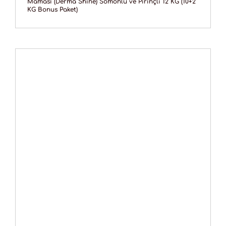
Maması (Derma Shine) Somonlu ve Pirinçli 12 KG (10+2
KG Bonus Paket)