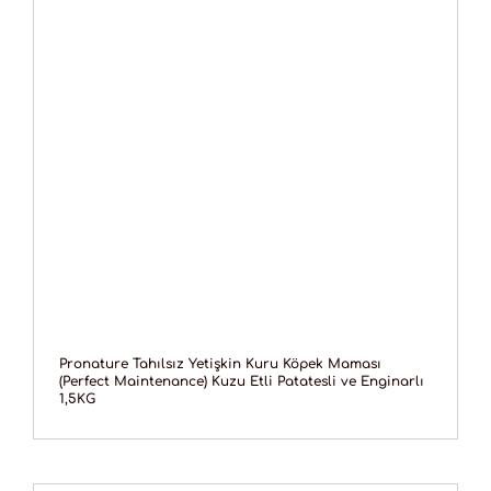
Pronature Tahılsız Yetişkin Kuru Köpek Maması
(Perfect Maintenance) Kuzu Etli Patatesli ve Enginarlı
1,5KG